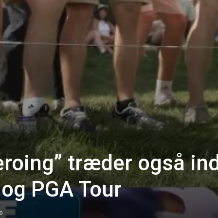
roing” træder også ind
 og PGA Tour
0