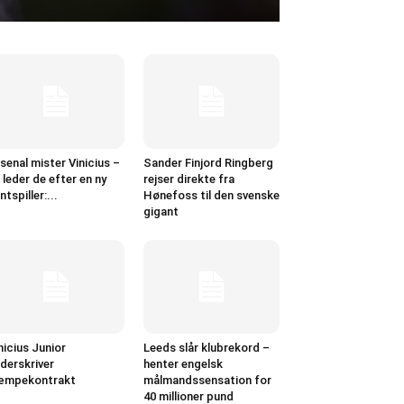
senal mister Vinicius –
Sander Finjord Ringberg
 leder de efter en ny
rejser direkte fra
ntspiller:...
Hønefoss til den svenske
gigant
nicius Junior
Leeds slår klubrekord –
derskriver
henter engelsk
æmpekontrakt
målmandssensation for
40 millioner pund