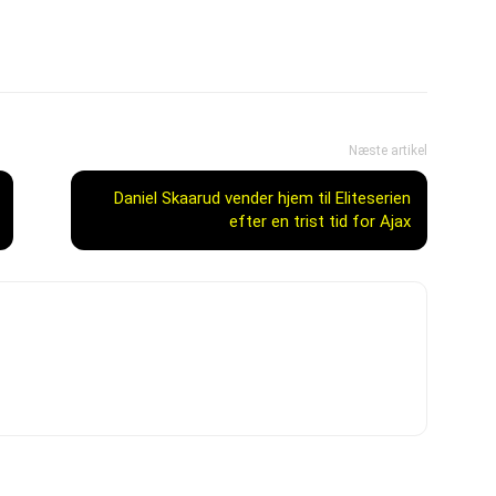
Næste artikel
Daniel Skaarud vender hjem til Eliteserien
efter en trist tid for Ajax