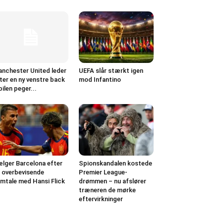
nchester United leder
UEFA slår stærkt igen
ter en ny venstre back
mod Infantino
pilen peger...
lger Barcelona efter
Spionskandalen kostede
 overbevisende
Premier League-
mtale med Hansi Flick
drømmen – nu afslører
træneren de mørke
eftervirkninger