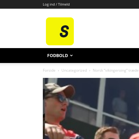
Log ind / Tilmeld
All
Sport
FODBOLD
Forside
Uncategorized
Norsk “vikingeroing” træde