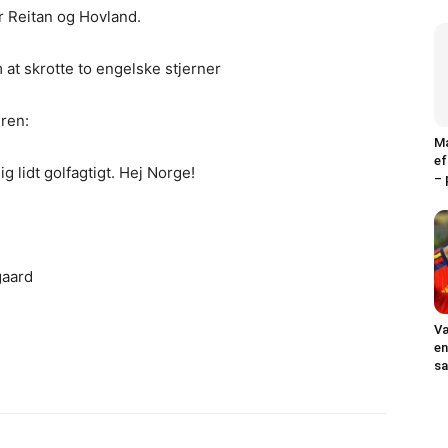
or Reitan og Hovland.
t skrotte to engelske stjerner
ren:
Ma
ef
ig lidt golfagtigt. Hej Norge!
– 
gaard
Væ
en
sa