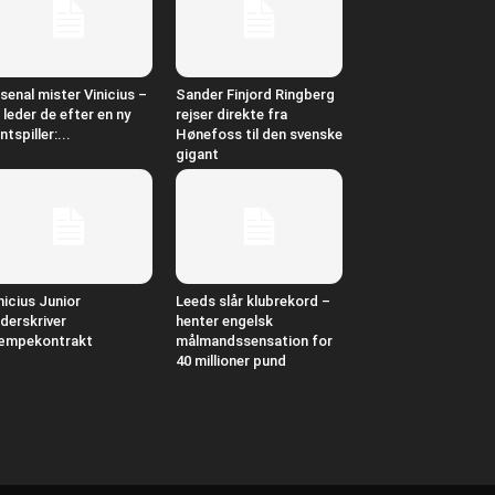
senal mister Vinicius –
Sander Finjord Ringberg
 leder de efter en ny
rejser direkte fra
ntspiller:...
Hønefoss til den svenske
gigant
nicius Junior
Leeds slår klubrekord –
derskriver
henter engelsk
æmpekontrakt
målmandssensation for
40 millioner pund