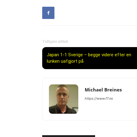
Tidligere artikel
Japan 1-1 Sverige – begge videre efter en
lunken uafgjort på
Michael Breines
https://www.f7.no