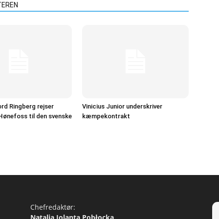
TEREN
ord Ringberg rejser
Vinicius Junior underskriver
 Hønefoss til den svenske
kæmpekontrakt
Chefredaktør:
Natalia Jolanta Pobłocka