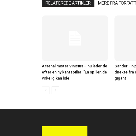
RELATEREDE ARTIKLER
MERE FRA FORFAT
Arsenal mister Vinicius – nu leder de
Sander Finj
efter en ny kantspiller: “En spiller, de
direkte fra
virkelig kan lide
gigant