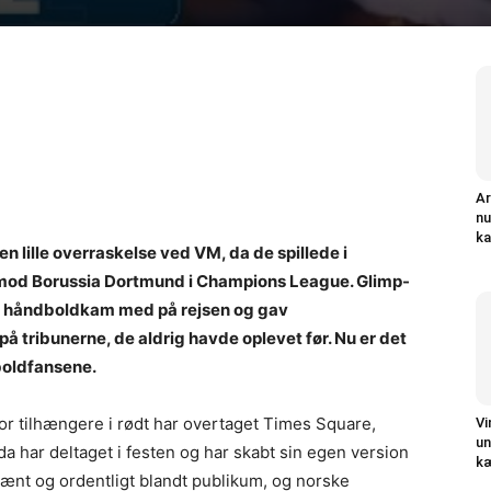
Ar
nu
ka
n lille overraskelse ved VM, da de spillede i
 mod Borussia Dortmund i Champions League. Glimp-
al håndboldkam med på rejsen og gav
å tribunerne, de aldrig havde oplevet før. Nu er det
dboldfansene.
vor tilhængere i rødt har overtaget Times Square,
Vi
un
a har deltaget i festen og har skabt sin egen version
k
pænt og ordentligt blandt publikum, og norske