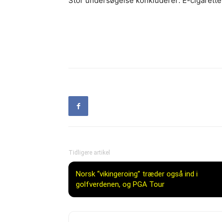
Stor undersøgelse konkluderer: E-cigaretter
Tidligere artikel
Norsk “vikingeroing” træder også ind i
golfverdenen, og PGA Tour