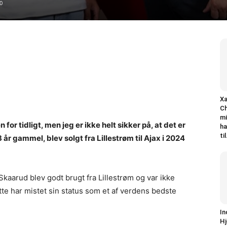
0
Xa
Ch
mi
r tidligt, men jeg er ikke helt sikker på, at det er
ha
til
 år gammel, blev solgt fra Lillestrøm til Ajax i 2024
aarud blev godt brugt fra Lillestrøm og var ikke
tte har mistet sin status som et af verdens bedste
In
Hj