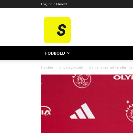
Log ind / Tilmeld
All
Sport
FODBOLD
Forside
Uncategorized
Daniel Skaarud vender hjem t