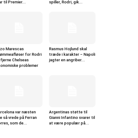
ar til Premier...
spiller, Rodri, gik...
zo Marescas
Rasmus Hojlund skal
ømmeafløser for Rodri
træde i karakter – Napoli
l fjerne Chelseas
jagter en angriber...
onomiske problemer
rcelona var næsten
Argentinas støtte til
ge så vrede på Ferran
Gianni Infantino svarer til
rres, som de...
at være populær på...