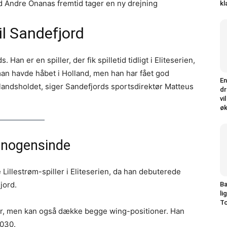
 Andre Onanas fremtid tager en ny drejning
kl
il Sandefjord
 Han er en spiller, der fik spilletid tidligt i Eliteserien,
 man havde håbet i Holland, men han har fået god
En
-landsholdet, siger Sandefjords sportsdirektør Matteus
dr
vi
øk
 nogensinde
illestrøm-spiller i Eliteserien, da han debuterede
jord.
Ba
li
To
ler, men kan også dække begge wing-positioner. Han
2030.