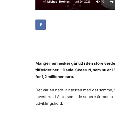
Af
Michael Breines
-
juni 26, 2026
10
Mange mennesker går ud i den store verden fo
tilfældet her. – Danial Skaarud, som nu er 18
for 1,2 millioner euro.
Det var en nedtur næsten med det samme, Sk
investeret i Ajax, som i de senere år med re
udviklingshold.