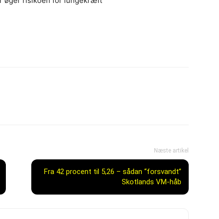
 øger risikoen for lungekræft
Næste artikel
Fra 42 procent til 5,26 – sådan “forsvandt”
Skotlands VM-håb