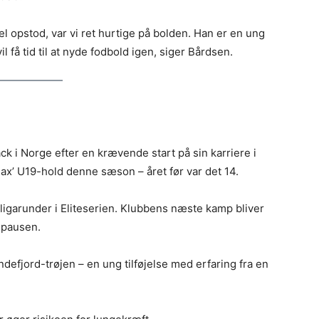
el opstod, var vi ret hurtige på bolden. Han er en ung
l få tid til at nyde fodbold igen, siger Bårdsen.
i Norge efter en krævende start på sin karriere i
jax’ U19-hold denne sæson – året før var det 14.
 ligarunder i Eliteserien. Klubbens næste kamp bliver
-pausen.
defjord-trøjen – en ung tilføjelse med erfaring fra en