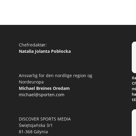
Chefredaktør:
Natalia Jolanta Pobłocka
Ansvarlig for den nordlige region og
Xa
Nordeuropa
Ch
Michael Breines Oredam
mi
michael@sporten.com
ha
til
DISCOVER SPORTS MEDIA
Świętojańska 3/1
81-368 Gdynia