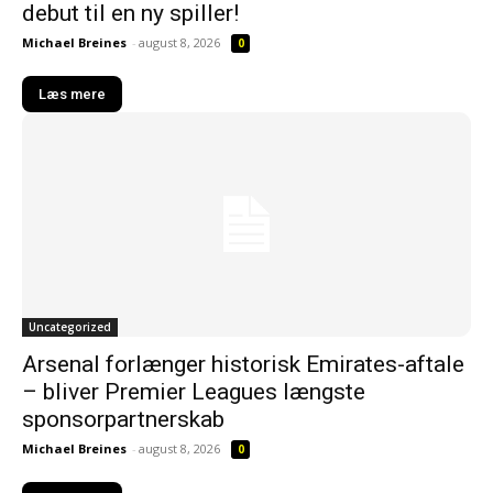
debut til en ny spiller!
Michael Breines
-
august 8, 2026
0
Læs mere
Uncategorized
Arsenal forlænger historisk Emirates-aftale
– bliver Premier Leagues længste
sponsorpartnerskab
Michael Breines
-
august 8, 2026
0