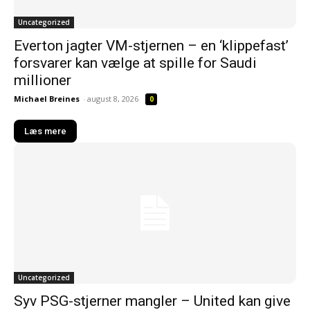
Uncategorized
Everton jagter VM-stjernen – en ‘klippefast’
forsvarer kan vælge at spille for Saudi
millioner
Michael Breines
-
august 8, 2026
0
Læs mere
Uncategorized
Syv PSG-stjerner mangler – United kan give