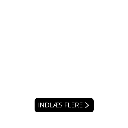
INDLÆS FLERE