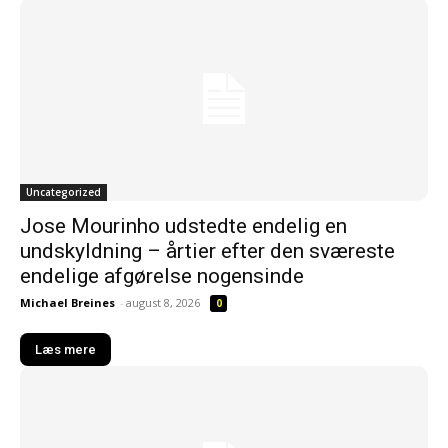
Uncategorized
Jose Mourinho udstedte endelig en
undskyldning – årtier efter den sværeste
endelige afgørelse nogensinde
Michael Breines
-
august 8, 2026
0
Læs mere