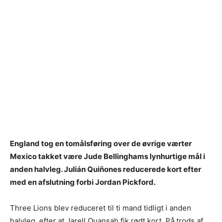
England tog en tomålsføring over de øvrige værter
Mexico takket være Jude Bellinghams lynhurtige mål i
anden halvleg. Julián Quiñones reducerede kort efter
med en afslutning forbi Jordan Pickford.
Three Lions blev reduceret til ti mand tidligt i anden
halvleg, efter at Jarell Quansah fik rødt kort. På trods af