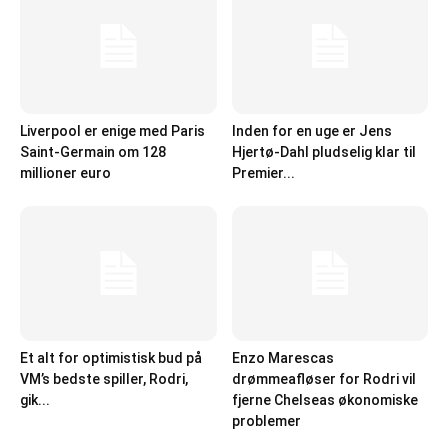
Liverpool er enige med Paris
Inden for en uge er Jens
Saint-Germain om 128
Hjertø-Dahl pludselig klar til
millioner euro
Premier...
Et alt for optimistisk bud på
Enzo Marescas
VM’s bedste spiller, Rodri,
drømmeafløser for Rodri vil
gik...
fjerne Chelseas økonomiske
problemer