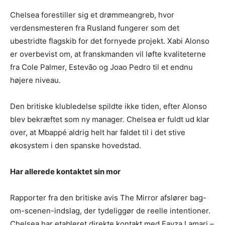
Chelsea forestiller sig et drømmeangreb, hvor
verdensmesteren fra Rusland fungerer som det
ubestridte flagskib for det fornyede projekt. Xabi Alonso
er overbevist om, at franskmanden vil løfte kvaliteterne
fra Cole Palmer, Estevão og Joao Pedro til et endnu
højere niveau.
Den britiske klubledelse spildte ikke tiden, efter Alonso
blev bekræftet som ny manager. Chelsea er fuldt ud klar
over, at Mbappé aldrig helt har faldet til i det stive
økosystem i den spanske hovedstad.
Har allerede kontaktet sin mor
Rapporter fra den britiske avis The Mirror afslører bag-
om-scenen-indslag, der tydeliggør de reelle intentioner.
Chelsea har etableret direkte kontakt med Fayza Lamari –