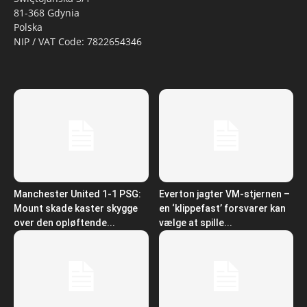
81-368 Gdynia
Polska
NIP / VAT Code: 7822654346
Manchester United 1-1 PSG:
Everton jagter VM-stjernen –
Mount skade kaster skygge
en ‘klippefast’ forsvarer kan
over den opløftende...
vælge at spille...