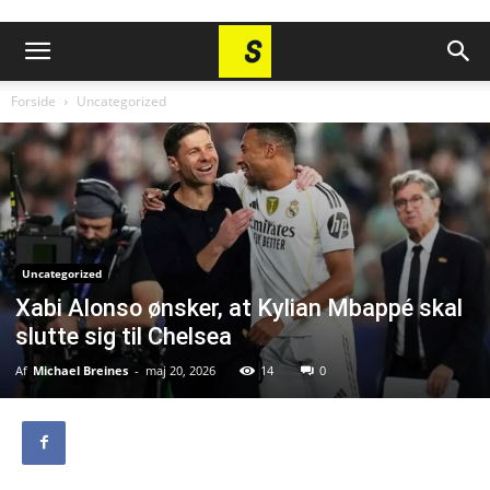
Forside
Uncategorized
Uncategorized
Xabi Alonso ønsker, at Kylian Mbappé skal
slutte sig til Chelsea
Af
Michael Breines
-
maj 20, 2026
14
0