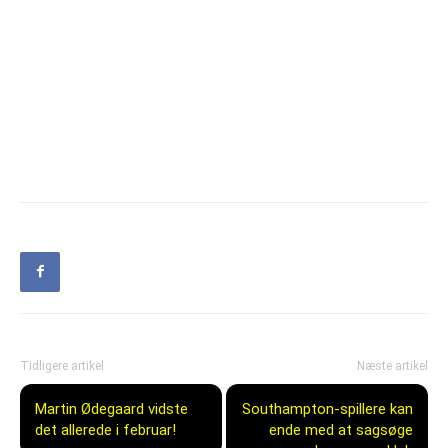
Tidligere artikel
Næste artikel
Martin Ødegaard vidste
Southampton-spillere kan
det allerede i februar!
ende med at sagsøge