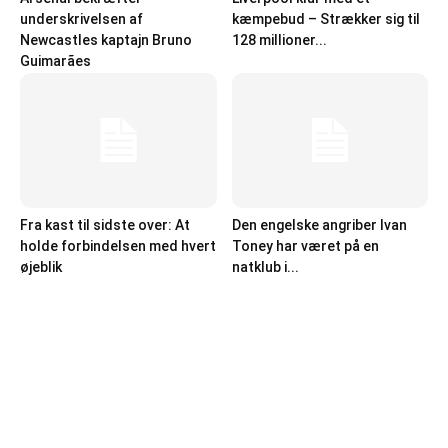
underskrivelsen af
kæmpebud – Strækker sig til
Newcastles kaptajn Bruno
128 millioner...
Guimarães
Fra kast til sidste over: At
Den engelske angriber Ivan
holde forbindelsen med hvert
Toney har været på en
øjeblik
natklub i...