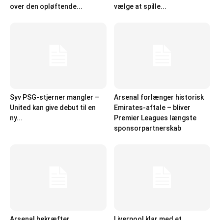
over den opløftende...
vælge at spille...
Syv PSG-stjerner mangler –
Arsenal forlænger historisk
United kan give debut til en
Emirates-aftale – bliver
ny...
Premier Leagues længste
sponsorpartnerskab
Arsenal bekræfter
Liverpool klar med et