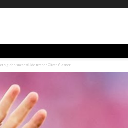
et sig den succesfulde træner Oliver Glasner