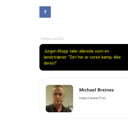
Tidligere artikel
Jürgen Klopp taler allerede som en
landstræner: “Det her er vores kamp, ikke
deres!”
Michael Breines
https://www.f7.no