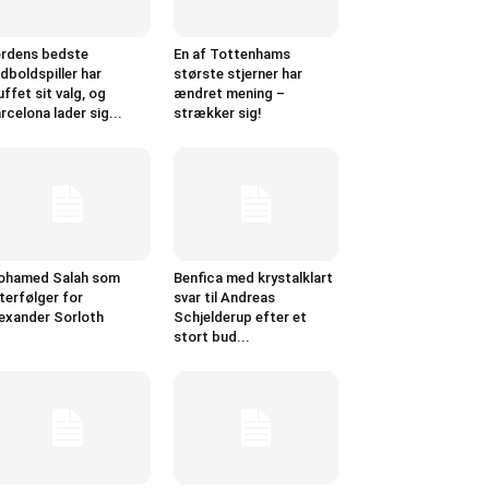
rdens bedste
En af Tottenhams
dboldspiller har
største stjerner har
uffet sit valg, og
ændret mening –
rcelona lader sig...
strækker sig!
ohamed Salah som
Benfica med krystalklart
terfølger for
svar til Andreas
exander Sorloth
Schjelderup efter et
stort bud...