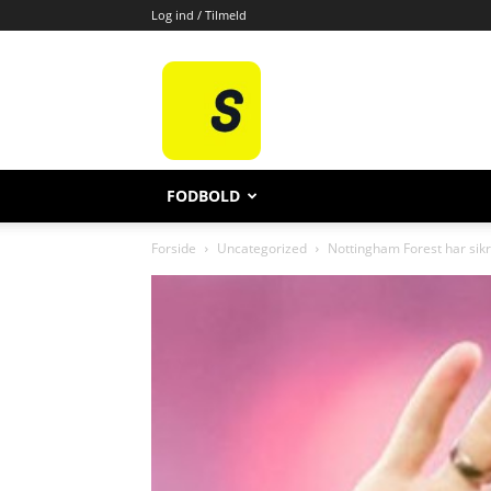
Log ind / Tilmeld
All
Sport
FODBOLD
Forside
Uncategorized
Nottingham Forest har sikr