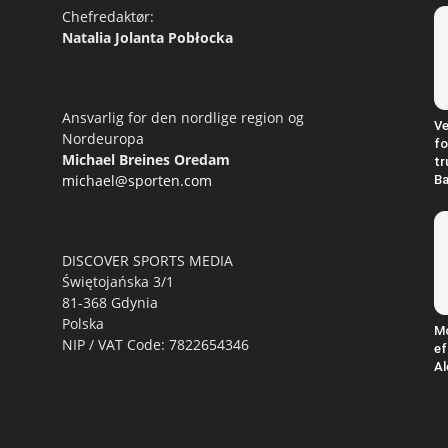
Chefredaktør:
Natalia Jolanta Pobłocka
Ansvarlig for den nordlige region og
Ve
Nordeuropa
fo
Michael Breines Oredam
tr
michael@sporten.com
Ba
DISCOVER SPORTS MEDIA
Świętojańska 3/1
81-368 Gdynia
Polska
M
NIP / VAT Code: 7822654346
ef
Al