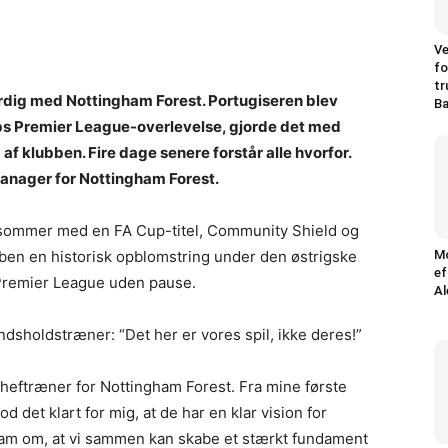
Ve
fo
tr
færdig med Nottingham Forest. Portugiseren blev
Ba
klubs Premier League-overlevelse, gjorde det med
af klubben. Fire dage senere forstår alle hvorfor.
manager for Nottingham Forest.
e sommer med en FA Cup-titel, Community Shield og
ben en historisk opblomstring under den østrigske
M
ef
l Premier League uden pause.
Al
dsholdstræner: “Det her er vores spil, ikke deres!”
cheftræner for Nottingham Forest. Fra mine første
 det klart for mig, at de har en klar vision for
rteam om, at vi sammen kan skabe et stærkt fundament