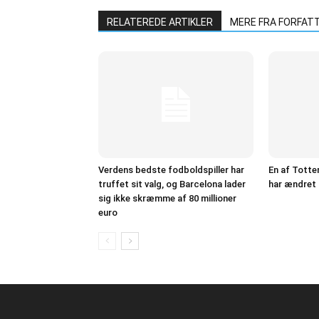
RELATEREDE ARTIKLER
MERE FRA FORFAT
Verdens bedste fodboldspiller har
En af Totte
truffet sit valg, og Barcelona lader
har ændret 
sig ikke skræmme af 80 millioner
euro