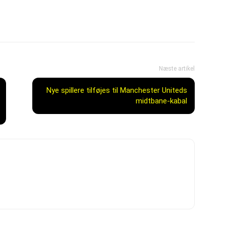
Næste artikel
Nye spillere tilføjes til Manchester Uniteds
midtbane-kabal