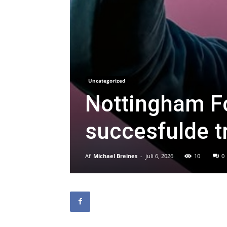
Uncategorized
Nottingham Fo
succesfulde t
Af
Michael Breines
-
juli 6, 2026
10
0