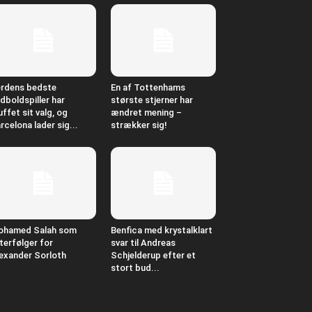
rdens bedste
En af Tottenhams
dboldspiller har
største stjerner har
uffet sit valg, og
ændret mening –
rcelona lader sig...
strækker sig!
ohamed Salah som
Benfica med krystalklart
terfølger for
svar til Andreas
exander Sorloth
Schjelderup efter et
stort bud...