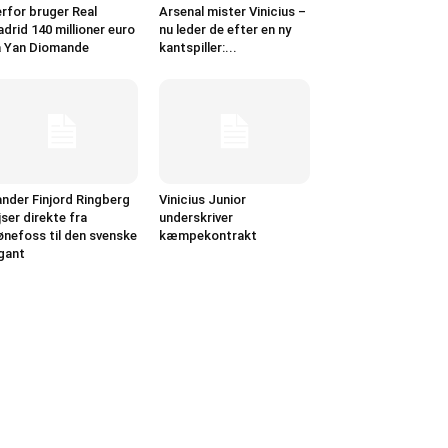
rfor bruger Real
Arsenal mister Vinicius –
drid 140 millioner euro
nu leder de efter en ny
 Yan Diomande
kantspiller:...
nder Finjord Ringberg
Vinicius Junior
jser direkte fra
underskriver
nefoss til den svenske
kæmpekontrakt
gant