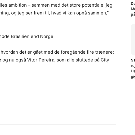
De
ælles ambition – sammen med det store potentiale, jeg
Ma
ning, og jeg ser frem til, hvad vi kan opnå sammen,”
på
møde Brasilien end Norge
 hvordan det er gået med de foregående fire trænere:
g nu også Vitor Pereira, som alle sluttede på City
Sa
re
Hø
gi