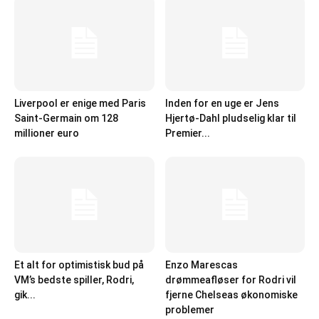
Liverpool er enige med Paris
Inden for en uge er Jens
Saint-Germain om 128
Hjertø-Dahl pludselig klar til
millioner euro
Premier...
Et alt for optimistisk bud på
Enzo Marescas
VM’s bedste spiller, Rodri,
drømmeafløser for Rodri vil
gik...
fjerne Chelseas økonomiske
problemer