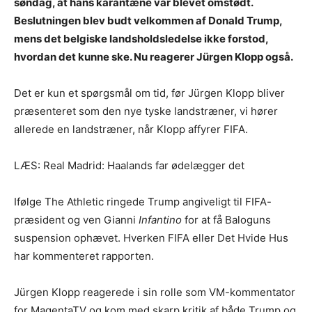
søndag, at hans karantæne var blevet omstødt.
Beslutningen blev budt velkommen af Donald Trump,
mens det belgiske landsholdsledelse ikke forstod,
hvordan det kunne ske. Nu reagerer Jürgen Klopp også.
Det er kun et spørgsmål om tid, før Jürgen Klopp bliver
præsenteret som den nye tyske landstræner, vi hører
allerede en landstræner, når Klopp affyrer FIFA.
LÆS: Real Madrid: Haalands far ødelægger det
Ifølge The Athletic ringede Trump angiveligt til FIFA-
præsident og ven Gianni
Infantino
for at få Baloguns
suspension ophævet. Hverken FIFA eller Det Hvide Hus
har kommenteret rapporten.
Jürgen Klopp reagerede i sin rolle som VM-kommentator
for MagentaTV og kom med skarp kritik af både Trump og