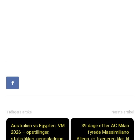
Tidligere artikel
Næste artikel
Australien vs Egypten: VM
39 dage efter AC Milan
2026 – opstillinger,
fyrede Massimiliano
statistikker, genopladning
Allegri, er træneren klar til