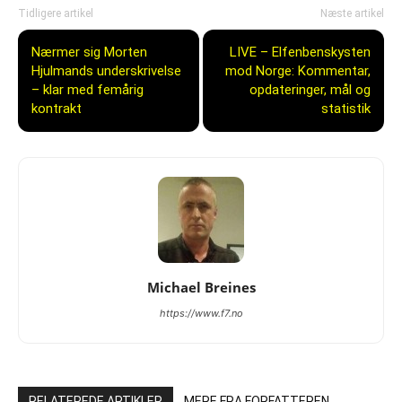
Tidligere artikel
Næste artikel
Nærmer sig Morten
LIVE – Elfenbenskysten
Hjulmands underskrivelse
mod Norge: Kommentar,
– klar med femårig
opdateringer, mål og
kontrakt
statistik
Michael Breines
https://www.f7.no
RELATEREDE ARTIKLER
MERE FRA FORFATTEREN