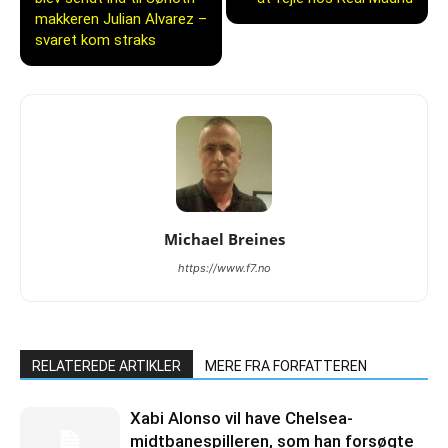
makkeren Julian Alvarez –
svaret kom straks
Michael Breines
https://www.f7.no
RELATEREDE ARTIKLER
MERE FRA FORFATTEREN
Xabi Alonso vil have Chelsea-
midtbanespilleren, som han forsøgte