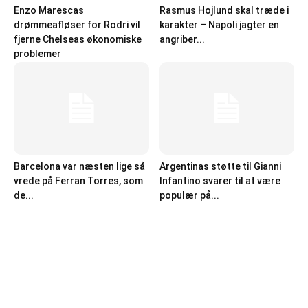
Enzo Marescas
Rasmus Hojlund skal træde i
drømmeafløser for Rodri vil
karakter – Napoli jagter en
fjerne Chelseas økonomiske
angriber...
problemer
Barcelona var næsten lige så
Argentinas støtte til Gianni
vrede på Ferran Torres, som
Infantino svarer til at være
de...
populær på...