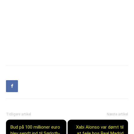
Tidligere artikel
Næste artikel
Bud på 100 millioner euro
Xabi Alonso var dømt til
blev sendt ind til Sørloth-
at fejle hos Real Madrid