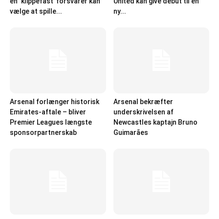
en ‘klippefast’ forsvarer kan
United kan give debut til en
vælge at spille...
ny...
Arsenal forlænger historisk
Arsenal bekræfter
Emirates-aftale – bliver
underskrivelsen af
Premier Leagues længste
Newcastles kaptajn Bruno
sponsorpartnerskab
Guimarães