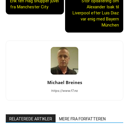
Erik ten Hag snupper juvel
Stor opdatering om
fra Manchester City
Alexander Isak til
Liverpool efter Luis Diaz
var enig med Bayern
München
Michael Breines
https://www.f7.no
RELATEREDE ARTIKLER
MERE FRA FORFATTEREN