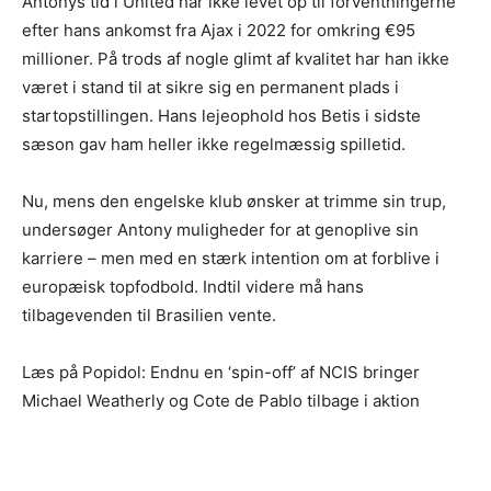
Antonys tid i United har ikke levet op til forventningerne
efter hans ankomst fra Ajax i 2022 for omkring €95
millioner. På trods af nogle glimt af kvalitet har han ikke
været i stand til at sikre sig en permanent plads i
startopstillingen. Hans lejeophold hos Betis i sidste
sæson gav ham heller ikke regelmæssig spilletid.
Nu, mens den engelske klub ønsker at trimme sin trup,
undersøger Antony muligheder for at genoplive sin
karriere – men med en stærk intention om at forblive i
europæisk topfodbold. Indtil videre må hans
tilbagevenden til Brasilien vente.
Læs på Popidol: Endnu en ‘spin-off’ af NCIS bringer
Michael Weatherly og Cote de Pablo tilbage i aktion