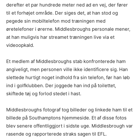
derefter et par hundrede meter ned ad en vej, der fører
til et forhøjet område. Der siges det, at han stod og
pegede sin mobiltelefon mod træningen med
øretelefoner i ørerne. Middlesbroughs personale mener,
at han muligvis har streamet træningen live via et
videoopkald.
Et medlem af Middlesbroughs stab konfronterede ham
angiveligt, men personen ville ikke identificere sig. Han
slettede hurtigt noget indhold fra sin telefon, før han løb
ind i golfklubben. Der joggede han ind på toilettet,
skiftede tøj og forlod stedet i hast.
Middlesbroughs fotograf tog billeder og linkede ham til et
billede på Southamptons hjemmeside. Et af disse fotos
blev senere offentliggjort i sidste uge. Middlesbrough var
rasende og rapporterede straks sagen til EFL.