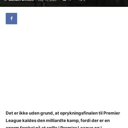
Det er ikke uden grund, at oprykningsfinalen til Premier
League kaldes den milliardte kamp, fordi der er en
enorm forskel på at spille i Premier League og i