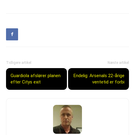
Tidligere artikel
Næste artikel
Guardiola afslører planen
Endelig: Arsenals 22-årige
efter Citys exit
ventetid er forbi