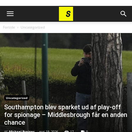
Forside
Uncategorized
Uncategorized
Southampton blev sparket ud af play-off
for spionage – Middlesbrough får en anden
chance
Af
Michael Breines
-
maj 19, 2026
17
0