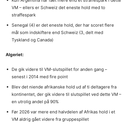
Kun Argentina har fået mere end ét straffespark i dette
VM – ellers er Schweiz det eneste hold med to
straffespark
Senegal (4) er det eneste hold, der har scoret flere
mål som indskiftere end Schweiz (3, delt med
Tyskland og Canada)
Algeriet:
De gik videre til VM-slutspillet for anden gang –
senest i 2014 med fire point
Blev det niende afrikanske hold ud af ti deltagere fra
kontinentet, der gik videre til slutspillet ved dette VM –
en utrolig andel på 90%
Før 2026 var mere end halvdelen af Afrikas hold i et
VM aldrig gået videre fra gruppespillet