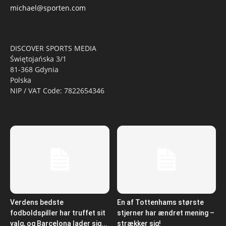
michael@sporten.com
DISCOVER SPORTS MEDIA
Świętojańska 3/1
81-368 Gdynia
Polska
NIP / VAT Code: 7822654346
Verdens bedste
En af Tottenhams største
fodboldspiller har truffet sit
stjerner har ændret mening –
valg, og Barcelona lader sig...
strækker sig!