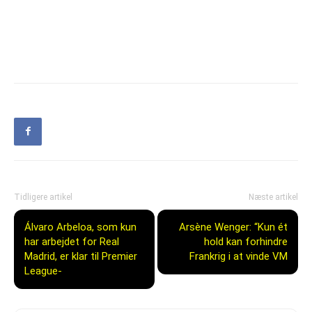
Tidligere artikel
Næste artikel
Álvaro Arbeloa, som kun
Arsène Wenger: “Kun ét
har arbejdet for Real
hold kan forhindre
Madrid, er klar til Premier
Frankrig i at vinde VM
League-