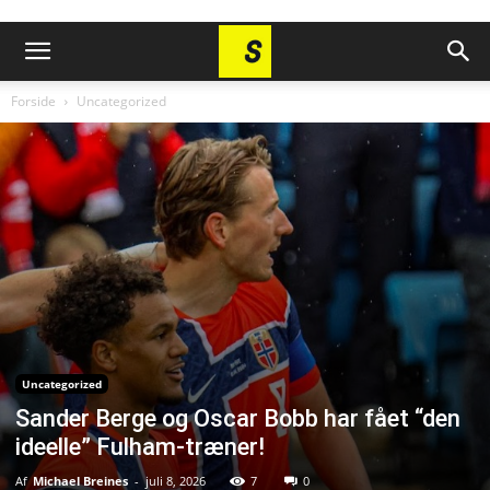
Forside
Uncategorized
Uncategorized
Sander Berge og Oscar Bobb har fået “den
ideelle” Fulham-træner!
Af
Michael Breines
-
juli 8, 2026
7
0