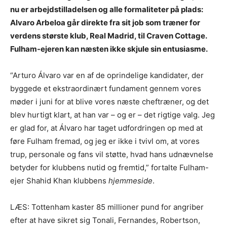
nu er arbejdstilladelsen og alle formaliteter på plads:
Alvaro Arbeloa går direkte fra sit job som træner for
verdens største klub, Real Madrid, til Craven Cottage.
Fulham-ejeren kan næsten ikke skjule sin entusiasme.
“Arturo Álvaro var en af de oprindelige kandidater, der
byggede et ekstraordinært fundament gennem vores
møder i juni for at blive vores næste cheftræner, og det
blev hurtigt klart, at han var – og er – det rigtige valg. Jeg
er glad for, at Álvaro har taget udfordringen op med at
føre Fulham fremad, og jeg er ikke i tvivl om, at vores
trup, personale og fans vil støtte, hvad hans udnævnelse
betyder for klubbens nutid og fremtid,” fortalte Fulham-
ejer Shahid Khan klubbens
hjemmeside
.
LÆS: Tottenham kaster 85 millioner pund for angriber
efter at have sikret sig Tonali, Fernandes, Robertson,