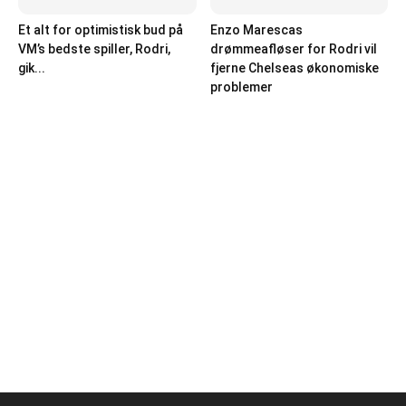
Et alt for optimistisk bud på
Enzo Marescas
VM’s bedste spiller, Rodri,
drømmeafløser for Rodri vil
gik...
fjerne Chelseas økonomiske
problemer