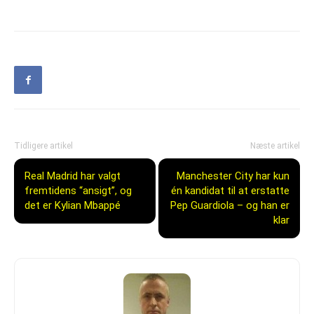
Tidligere artikel
Næste artikel
Real Madrid har valgt
Manchester City har kun
fremtidens “ansigt”, og
én kandidat til at erstatte
det er Kylian Mbappé
Pep Guardiola – og han er
klar