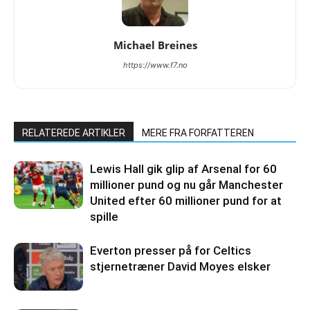
Michael Breines
https://www.f7.no
RELATEREDE ARTIKLER
MERE FRA FORFATTEREN
Lewis Hall gik glip af Arsenal for 60
millioner pund og nu går Manchester
United efter 60 millioner pund for at
spille
Everton presser på for Celtics
stjernetræner David Moyes elsker