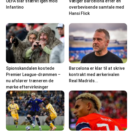
UEFA slår stærkt igen mod
Vælger Barcelona efter en
Infantino
overbevisende samtale med
Hansi Flick
Spionskandalen kostede
Barcelona er klar til at skrive
Premier League-drømmen –
kontrakt med ærkerivalen
nu afslører træneren de
Real Madrids...
mørke eftervirkninger