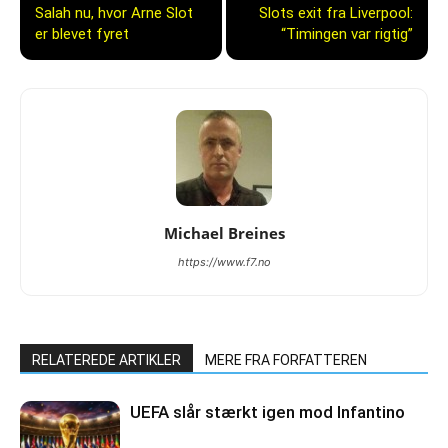
Salah nu, hvor Arne Slot
Slots exit fra Liverpool:
er blevet fyret
“Timingen var rigtig”
Michael Breines
https://www.f7.no
RELATEREDE ARTIKLER
MERE FRA FORFATTEREN
UEFA slår stærkt igen mod Infantino