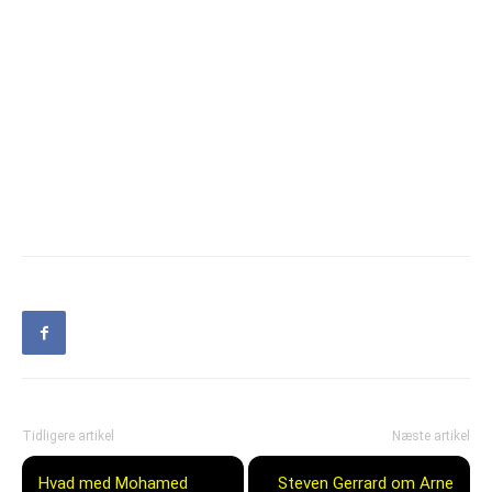
Tidligere artikel
Næste artikel
Hvad med Mohamed
Steven Gerrard om Arne