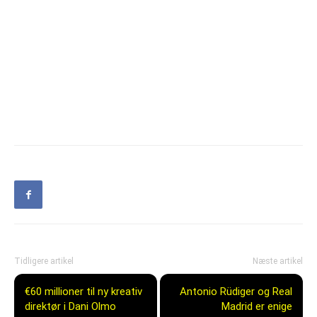
Tidligere artikel
Næste artikel
€60 millioner til ny kreativ
Antonio Rüdiger og Real
direktør i Dani Olmo
Madrid er enige