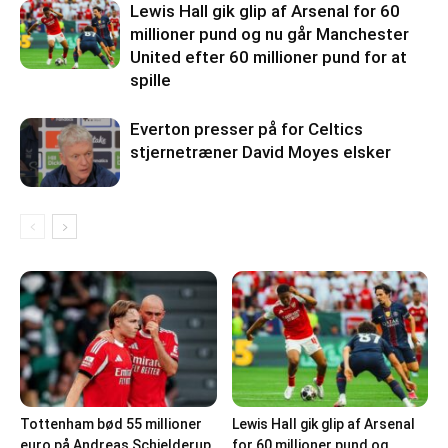
Lewis Hall gik glip af Arsenal for 60
millioner pund og nu går Manchester
United efter 60 millioner pund for at
spille
Everton presser på for Celtics
stjernetræner David Moyes elsker
Tottenham bød 55 millioner
Lewis Hall gik glip af Arsenal
euro på Andreas Schjelderup
for 60 millioner pund og...