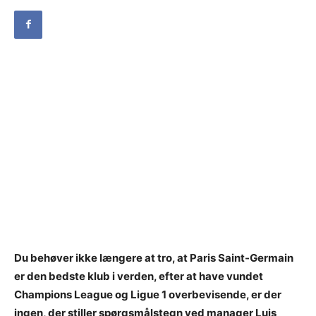
Du behøver ikke længere at tro, at Paris Saint-Germain
er den bedste klub i verden, efter at have vundet
Champions League og Ligue 1 overbevisende, er der
ingen, der stiller spørgsmålstegn ved manager Luis