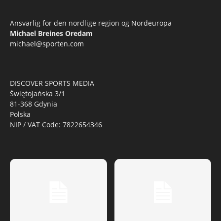
Ansvarlig for den nordlige region og Nordeuropa
Michael Breines Oredam
michael@sporten.com
DISCOVER SPORTS MEDIA
Świętojańska 3/1
81-368 Gdynia
Polska
NIP / VAT Code: 7822654346