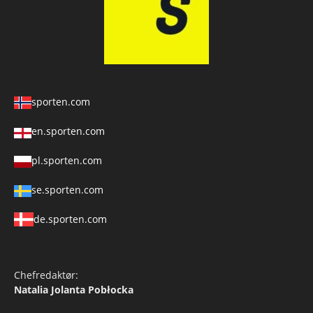
sporten.com
en.sporten.com
pl.sporten.com
se.sporten.com
de.sporten.com
Chefredaktør:
Natalia Jolanta Pobłocka