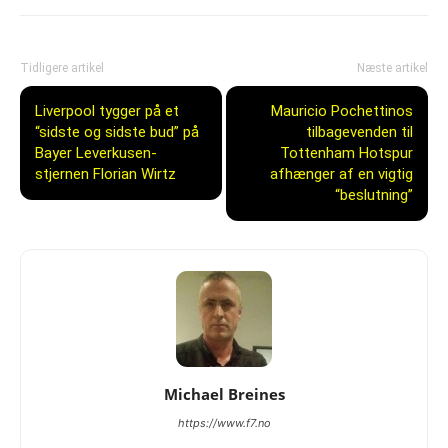
Tidligere artikel
Næste artikel
Liverpool tygger på et
Mauricio Pochettinos
“sidste og sidste bud” på
tilbagevenden til
Bayer Leverkusen-
Tottenham Hotspur
stjernen Florian Wirtz
afhænger af en vigtig
“beslutning”
Michael Breines
https://www.f7.no