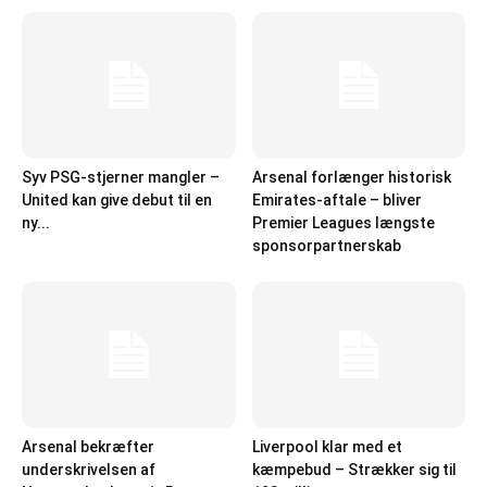
Syv PSG-stjerner mangler –
Arsenal forlænger historisk
United kan give debut til en
Emirates-aftale – bliver
ny...
Premier Leagues længste
sponsorpartnerskab
Arsenal bekræfter
Liverpool klar med et
underskrivelsen af
kæmpebud – Strækker sig til