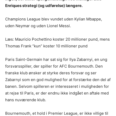
Enriques strategi (og udførelse) længere.
Champions League blev vundet uden Kylian Mbappe,
uden Neymar og uden Lionel Messi.
Læs: Mauricio Pochettino koster 20 millioner pund, mens
Thomas Frank “kun” koster 10 millioner pund
Paris Saint-Germain har sat sig for Ilya Zabarnyi, en ung
forsvarsspiller, der spiller for AFC Bournemouth. Den
franske klub ønsker at styrke deres forsvar og ser
Zabarnyi som en god mulighed for at forstærke den del af
banen. Selvom spilleren er interesseret i muligheden for
at rejse til Paris, er der endnu ikke indgået en aftale med
hans nuværende klub.
Bournemouth, et hold i Premier League, er ikke villige til