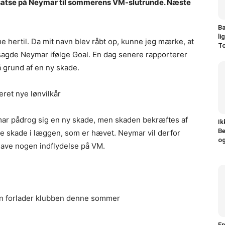
t satse på Neymar til sommerens VM-slutrunde. Næste
Ba
li
me hertil. Da mit navn blev råbt op, kunne jeg mærke, at
To
 sagde Neymar ifølge Goal. En dag senere rapporterer
 grund af en ny skade.
ret nye lønvilkår
ymar pådrog sig en ny skade, men skaden bekræftes af
Ik
Be
re skade i læggen, som er hævet. Neymar vil derfor
og
ve nogen indflydelse på VM.
n forlader klubben denne sommer
En