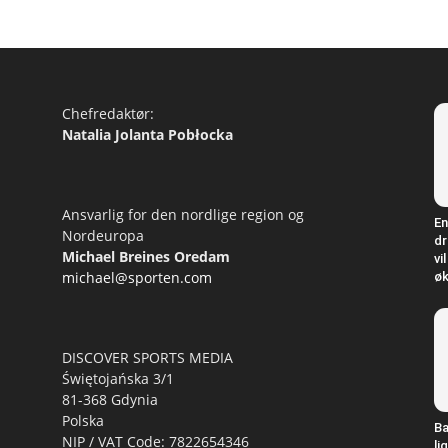
Chefredaktør:
Natalia Jolanta Pobłocka
Ansvarlig for den nordlige region og
En
Nordeuropa
dr
Michael Breines Oredam
vi
michael@sporten.com
øk
DISCOVER SPORTS MEDIA
Świętojańska 3/1
81-368 Gdynia
Polska
Ba
NIP / VAT Code: 7822654346
li