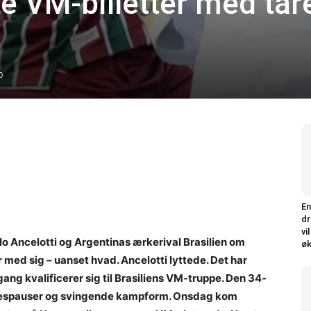
e VM-billetter med tår
0
En
dr
vi
o Ancelotti og Argentinas ærkerival Brasilien om
øk
 med sig – uanset hvad. Ancelotti lyttede. Det har
ang kvalificerer sig til Brasiliens VM-truppe. Den 34-
adespauser og svingende kampform. Onsdag kom