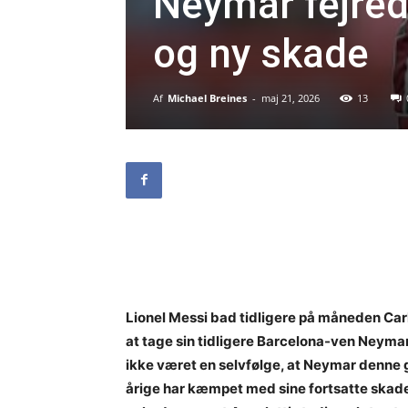
Neymar fejred
og ny skade
Af
Michael Breines
-
maj 21, 2026
13
Lionel Messi bad tidligere på måneden Carl
at tage sin tidligere Barcelona-ven Neymar
ikke været en selvfølge, at Neymar denne g
årige har kæmpet med sine fortsatte sk