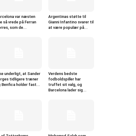
rcelona var næsten
Argentinas støtte til
ge så vrede på Ferran
Gianni Infantino svarer til
rres, som de...
at være populær på...
ke underligt, at Sander
Verdens bedste
rges tidligere træner
fodboldspiller har
 Benfica holder fast...
truffet sit valg, og
Barcelona lader sig...
 af Tottenhams
Mohamed Salah som