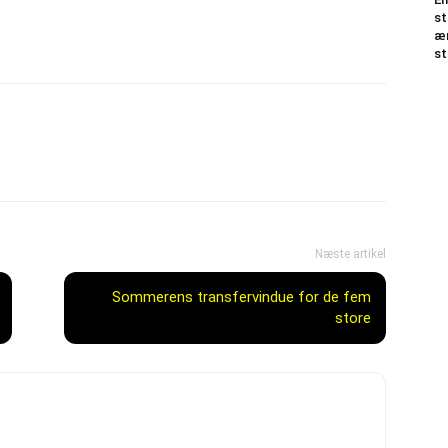
st
æn
st
Næste artikel
Sommerens transfervindue for de fem
store