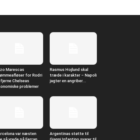
zo Marescas
Rasmus Hojlund skal
ømmeafløser for Rodri
træde i karakter – Napoli
l fjerne Chelseas
jagter en angriber...
onomiske problemer
rcelona var næsten
Argentinas støtte til
ge så vrede på Ferran
Gianni Infantino svarer til