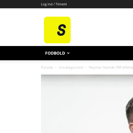
Log ind / Tilmeld
All
Sport
FODBOLD
Forside
Uncategorized
Neymar fejrede VM-billett