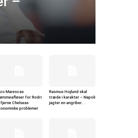
er –
zo Marescas
Rasmus Hojlund skal
ømmeafløser for Rodri
træde i karakter – Napoli
l fjerne Chelseas
jagter en angriber...
onomiske problemer