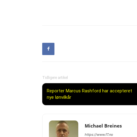
Tidligere artikel
Reporter Marcus Rashford har accepteret
nye lønvilkår
Michael Breines
https://www.f7.no