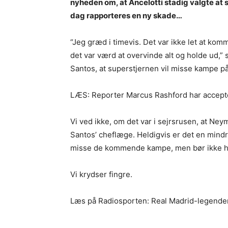
nyheden om, at Ancelotti stadig valgte a
dag rapporteres en ny skade…
“Jeg græd i timevis. Det var ikke let at kom
det var værd at overvinde alt og holde ud,”
Santos, at superstjernen vil misse kampe på
LÆS: Reporter Marcus Rashford har accepte
Vi ved ikke, om det var i sejrsrusen, at Ne
Santos’ cheflæge. Heldigvis er det en mind
misse de kommende kampe, men bør ikke ha
Vi krydser fingre.
Læs på Radiosporten: Real Madrid-legende