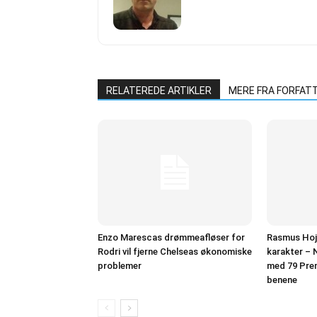
RELATEREDE ARTIKLER
MERE FRA FORFAT
Enzo Marescas drømmeafløser for
Rasmus Hojl
Rodri vil fjerne Chelseas økonomiske
karakter – N
problemer
med 79 Pre
benene