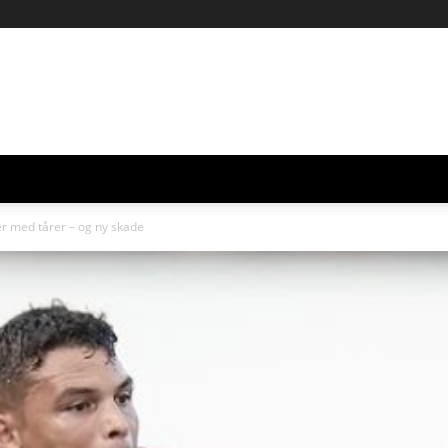
er med tårer – og ny skade