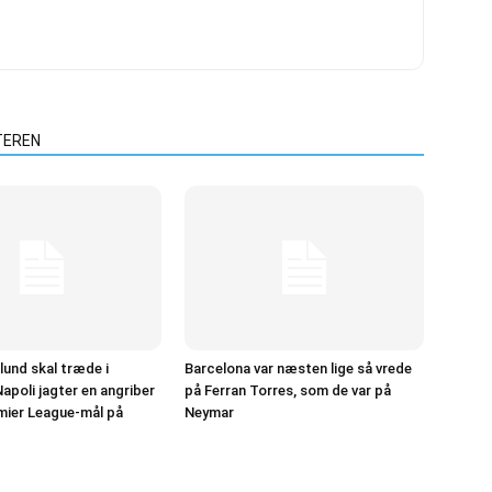
TEREN
und skal træde i
Barcelona var næsten lige så vrede
apoli jagter en angriber
på Ferran Torres, som de var på
mier League-mål på
Neymar