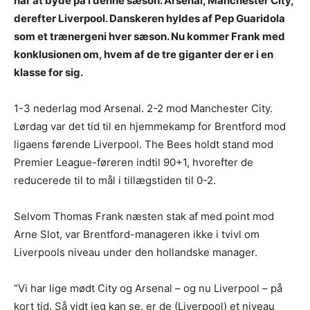
har at byde på i denne sæson. Arsenal, Manchester City,
derefter Liverpool. Danskeren hyldes af Pep Guaridola
som et trænergeni hver sæson. Nu kommer Frank med
konklusionen om, hvem af de tre giganter der er i en
klasse for sig.
1-3 nederlag mod Arsenal. 2-2 mod Manchester City.
Lørdag var det tid til en hjemmekamp for Brentford mod
ligaens førende Liverpool. The Bees holdt stand mod
Premier League-føreren indtil 90+1, hvorefter de
reducerede til to mål i tillægstiden til 0-2.
Selvom Thomas Frank næsten stak af med point mod
Arne Slot, var Brentford-manageren ikke i tvivl om
Liverpools niveau under den hollandske manager.
“Vi har lige mødt City og Arsenal – og nu Liverpool – på
kort tid. Så vidt jeg kan se, er de (Liverpool) et niveau