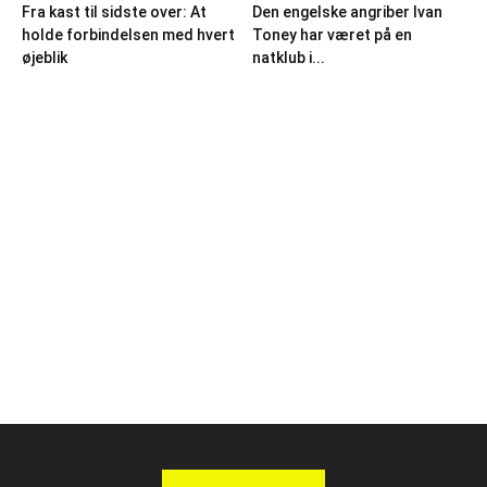
Fra kast til sidste over: At
Den engelske angriber Ivan
holde forbindelsen med hvert
Toney har været på en
øjeblik
natklub i...