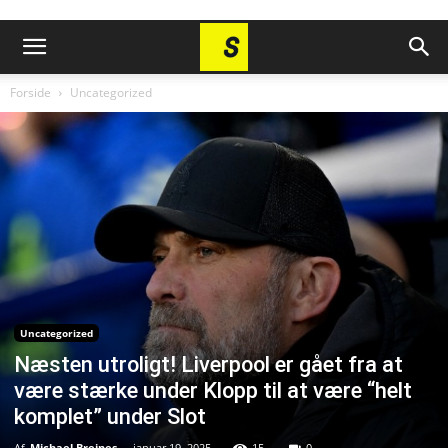
Forside
Uncategorized
Uncategorized
Næsten utroligt! Liverpool er gået fra at
være stærke under Klopp til at være “helt
komplet” under Slot
Af
Michael Breines
-
januar 19, 2025
15
0