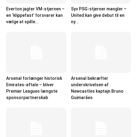
Everton jagter VM-stjernen –
Syv PSG-stjerner mangler –
en ‘klippefast’ forsvarer kan
United kan give debut til en
vælge at spille...
ny...
Arsenal forlænger historisk
Arsenal bekræfter
Emirates-aftale – bliver
underskrivelsen af
Premier Leagues længste
Newcastles kaptajn Bruno
sponsorpartnerskab
Guimarães