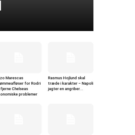
d
zo Marescas
Rasmus Hojlund skal
ømmeafløser for Rodri
træde i karakter – Napoli
l fjerne Chelseas
jagter en angriber...
onomiske problemer