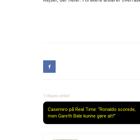
Tidligere artikel
Casemiro på Real Time: “Ronaldo scorede,
men Gareth Bale kunne gøre alt!”