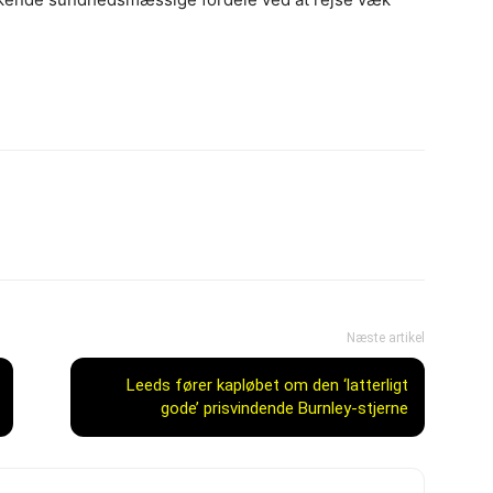
Næste artikel
Leeds fører kapløbet om den ‘latterligt
gode’ prisvindende Burnley-stjerne