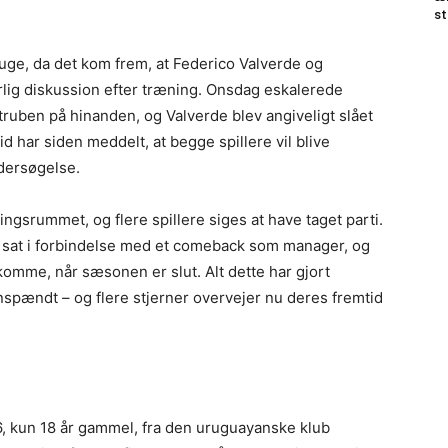
st
 uge, da det kom frem, at Federico Valverde og
lig diskussion efter træning. Onsdag eskalerede
struben på hinanden, og Valverde blev angiveligt slået
d har siden meddelt, at begge spillere vil blive
ndersøgelse.
ngsrummet, og flere spillere siges at have taget parti.
sat i forbindelse med et comeback som manager, og
omme, når sæsonen er slut. Alt dette har gjort
pændt – og flere stjerner overvejer nu deres fremtid
6, kun 18 år gammel, fra den uruguayanske klub