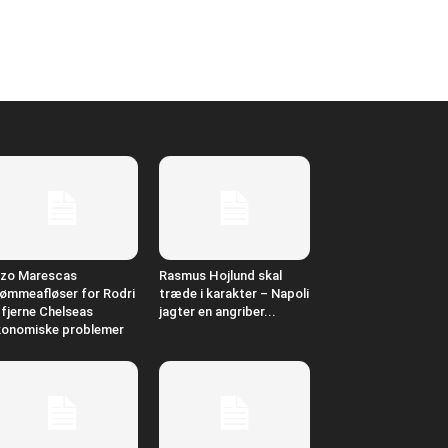
zo Marescas
Rasmus Hojlund skal
ømmeafløser for Rodri
træde i karakter – Napoli
l fjerne Chelseas
jagter en angriber...
onomiske problemer