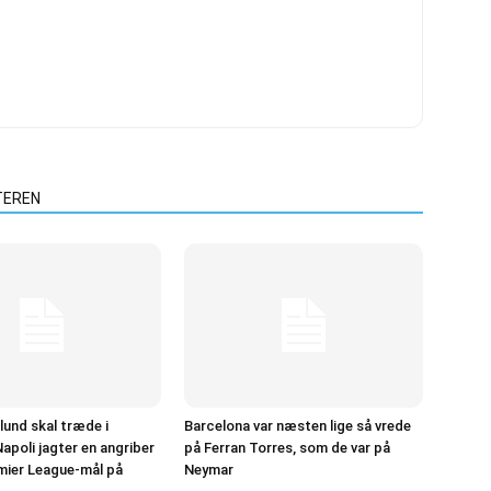
TEREN
und skal træde i
Barcelona var næsten lige så vrede
apoli jagter en angriber
på Ferran Torres, som de var på
mier League-mål på
Neymar