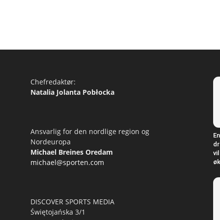
Chefredaktør:
Natalia Jolanta Pobłocka
Ansvarlig for den nordlige region og
En
Nordeuropa
dr
Michael Breines Oredam
vi
michael@sporten.com
øk
DISCOVER SPORTS MEDIA
Świętojańska 3/1