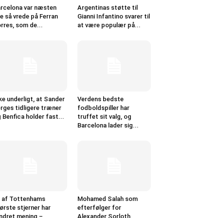
rcelona var næsten
Argentinas støtte til
ge så vrede på Ferran
Gianni Infantino svarer til
rres, som de...
at være populær på...
ke underligt, at Sander
Verdens bedste
rges tidligere træner
fodboldspiller har
 Benfica holder fast...
truffet sit valg, og
Barcelona lader sig...
 af Tottenhams
Mohamed Salah som
ørste stjerner har
efterfølger for
dret mening –
Alexander Sorloth