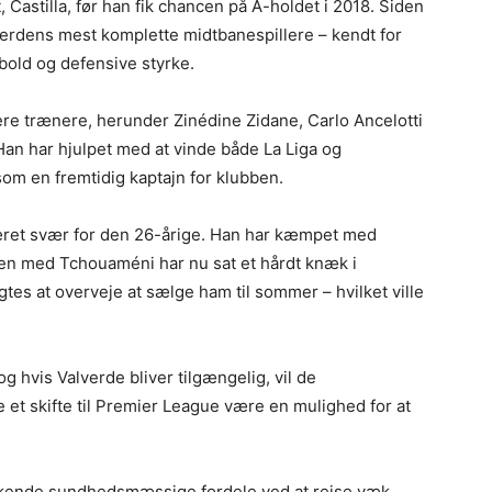
, Castilla, før han fik chancen på A-holdet i 2018. Siden
 verdens mest komplette midtbanespillere – kendt for
dbold og defensive styrke.
ere trænere, herunder Zinédine Zidane, Carlo Ancelotti
an har hjulpet med at vinde både La Liga og
m en fremtidig kaptajn for klubben.
ret svær for den 26-årige. Han har kæmpet med
kten med Tchouaméni har nu sat et hårdt knæk i
ygtes at overveje at sælge ham til sommer – hvilket ville
g hvis Valverde bliver tilgængelig, vil de
ne et skifte til Premier League være en mulighed for at
raskende sundhedsmæssige fordele ved at rejse væk