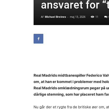
ansvaret for “
Af
Michael Breines
-
maj 13, 2026
11
Real Madrids midtbanespiller Federico Valv
om, at han er kommet i problemer med ho
Real Madrids omklædningsrum peger på ur
dårlige stemning, som har placeret ham fas
Nu går der et rygte fra de britiske øer om, 