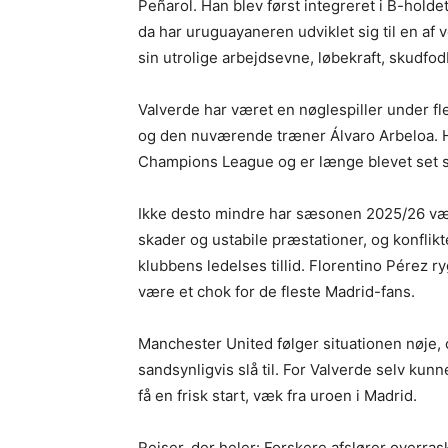
Peñarol. Han blev først integreret i B-holdet
da har uruguayaneren udviklet sig til en af
sin utrolige arbejdsevne, løbekraft, skudfo
Valverde har været en nøglespiller under fl
og den nuværende træner Álvaro Arbeloa. H
Champions League og er længe blevet set so
Ikke desto mindre har sæsonen 2025/26 væ
skader og ustabile præstationer, og konfli
klubbens ledelses tillid. Florentino Pérez r
være et chok for de fleste Madrid-fans.
Manchester United følger situationen nøje, o
sandsynligvis slå til. For Valverde selv kun
få en frisk start, væk fra uroen i Madrid.
Rejser, der heler: Forskere afslører over