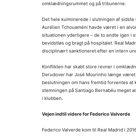
omklædningsrummet og på tribunerne.
Det hele kulminerede i slutningen af sidste
Aurélien Tchouaméni havde været i en alvor
situationen yderligere – de to endte igen i 
bevidstløs og bragt på hospitalet. Real Madri
disciplinært sanktioneret efter en intern u
Konflikten har skabt store revner i omklædni
Derudover har José Mourinho længe været 
beslutningen om hans fremtid forventes at k
stemningen på Santiago Bernabéu meget ans
i klubben.
Vejen indtil videre for Federico Valverde
Federico Valverde kom til Real Madrid i 201