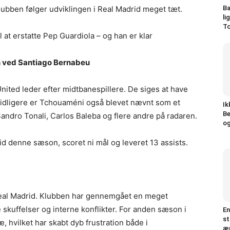
lubben følger udviklingen i Real Madrid meget tæt.
Ba
li
To
 at erstatte Pep Guardiola – og han er klar
en ved Santiago Bernabeu
ited leder efter midtbanespillere. De siges at have
g tidligere er Tchouaméni også blevet nævnt som et
Ik
Be
Sandro Tonali, Carlos Baleba og flere andre på radaren.
og
id denne sæson, scoret ni mål og leveret 13 assists.
Real Madrid. Klubben har gennemgået en meget
 skuffelser og interne konflikter. For anden sæson i
En
st
, hvilket har skabt dyb frustration både i
æn