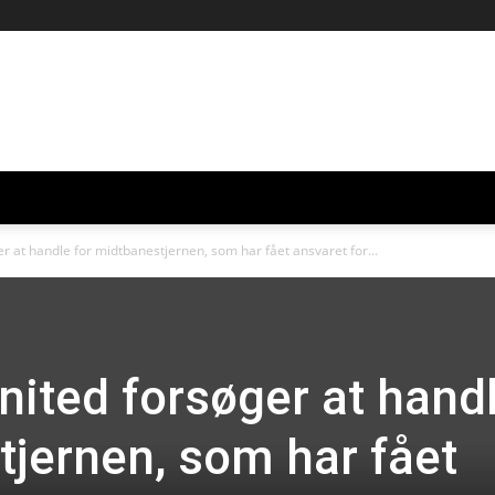
 at handle for midtbanestjernen, som har fået ansvaret for...
ited forsøger at hand
tjernen, som har fået