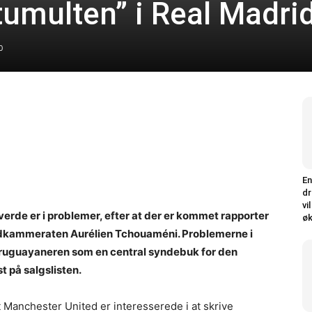
tumulten” i Real Madri
0
En
dr
vi
erde er i problemer, efter at der er kommet rapporter
øk
ldkammeraten Aurélien Tchouaméni. Problemerne i
uguayaneren som en central syndebuk for den
t på salgslisten.
at Manchester United er interesserede i at skrive