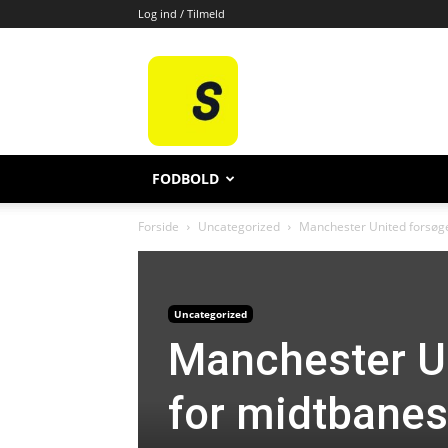
Log ind / Tilmeld
All
Sport
FODBOLD
Forside
Uncategorized
Manchester United forsøger
Uncategorized
Manchester Un
for midtbanes