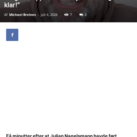
klar!”
Af
Michael Breines
-
juli 4, 2026
7
0
Få minutter efter at Julian Nagelsmann havde ført