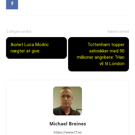
Tidligere artikel
Næste artikel
Ikonet Luca Modric
Tottenham topper
nægter at give
selvsikker med 90
millioner angribere: “Han
vil til London
Michael Breines
https://www.f7.no