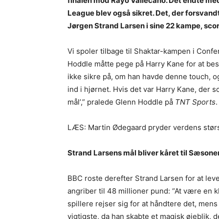
finalen mod Rayo Vallecano. Det endte med 
League blev også sikret. Det, der forsvandt 
Jørgen Strand Larsen i sine 22 kampe, score
Vi spoler tilbage til Shaktar-kampen i Con
Hoddle måtte pege på Harry Kane for at besk
ikke sikre på, om han havde denne touch, o
ind i hjørnet. Hvis det var Harry Kane, der s
mål’,” pralede Glenn Hoddle på
TNT Sports
.
LÆS: Martin Ødegaard pryder verdens størs
Strand Larsens mål bliver kåret til Sæsone
BBC roste derefter Strand Larsen for at lev
angriber til 48 millioner pund: “At være en 
spillere rejser sig for at håndtere det, m
vigtigste, da han skabte et magisk øjeblik, d