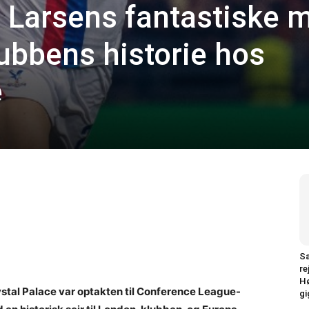
 Larsens fantastiske 
klubbens historie hos
e
Sa
re
Hø
ystal Palace var optakten til Conference League-
gi