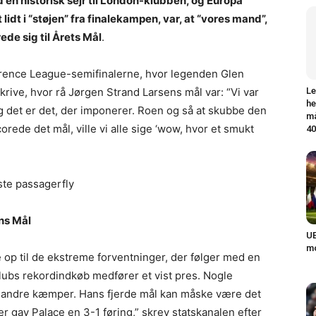
en historisk sejr til London-klubben, og Europa
lidt i “støjen” fra finalekampen, var, at “vores mand”,
de sig til Årets Mål
.
ference League-semifinalerne, hvor legenden Glen
rive, hvor rå Jørgen Strand Larsens mål var: “Vi var
Le
he
g det er det, der imponerer. Roen og så at skubbe den
må
corede det mål, ville vi alle sige ‘wow, hvor et smukt
40
te passagerfly
ns Mål
UE
mo
e op til de ekstreme forventninger, der følger med en
klubs rekordindkøb medfører et vist pres. Nogle
ens andre kæmper. Hans fjerde mål kan måske være det
er gav Palace en 3-1 føring,” skrev statskanalen efter