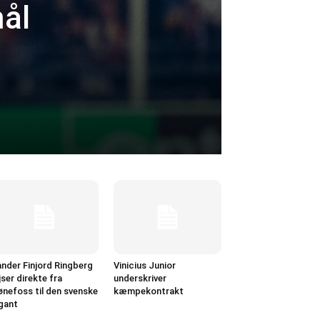
mål
nder Finjord Ringberg
Vinicius Junior
jser direkte fra
underskriver
nefoss til den svenske
kæmpekontrakt
gant