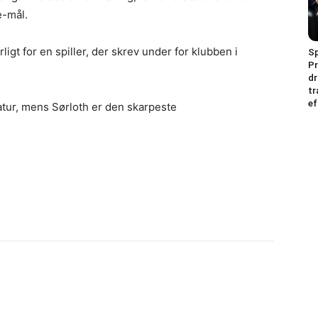
-mål.
rligt for en spiller, der skrev under for klubben i
Sp
Pr
dr
tr
ef
atur, mens Sørloth er den skarpeste