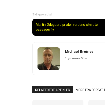
Tidligere artikel
Martin Ødegaard pryder verdens største
passagerfly
Michael Breines
https://www.f7.no
RELATEREDE ARTIKLER
MERE FRA FORFAT