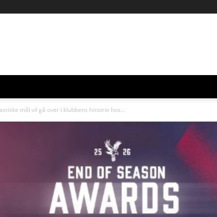
stiske mål vil gå over i klubbens historie hos...