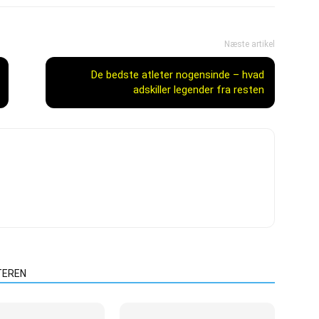
Næste artikel
De bedste atleter nogensinde – hvad
adskiller legender fra resten
TEREN