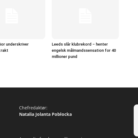
ior underskriver
Leeds slår klubrekord – henter
rakt
engelsk målmandssensation for 40
millioner pund
Chefredaktør:
Natalia Jolanta Pobłocka