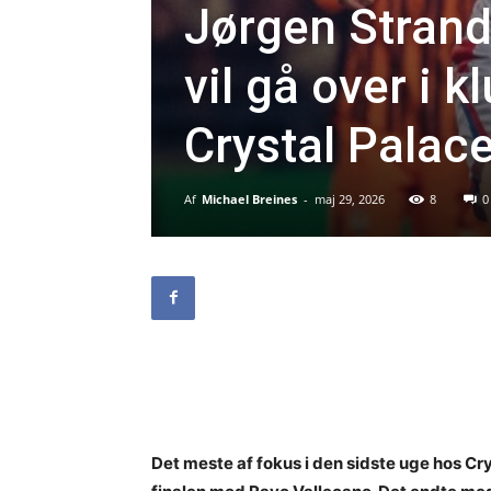
Jørgen Strand
vil gå over i 
Crystal Palac
Af
Michael Breines
-
maj 29, 2026
8
0
Det meste af fokus i den sidste uge hos Cr