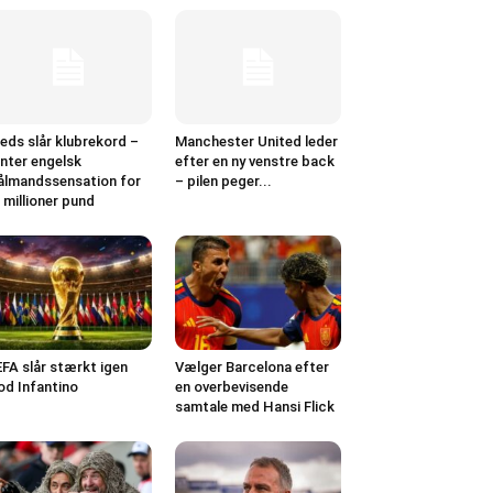
eds slår klubrekord –
Manchester United leder
nter engelsk
efter en ny venstre back
lmandssensation for
– pilen peger...
 millioner pund
FA slår stærkt igen
Vælger Barcelona efter
d Infantino
en overbevisende
samtale med Hansi Flick