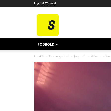
Log ind / Tilmeld
All
Sport
FODBOLD
Forside
Uncategorized
Jørgen Strand Larsens fanta