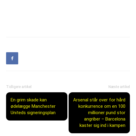
Tidligere artikel
Næste artikel
En grim skade kan
Arsenal står over for hård
ødelægge Manchester
konkurrence om en 100
Uniteds signeringsplan
millioner pund stor
angriber – Barcelona
kaster sig ind i kampen