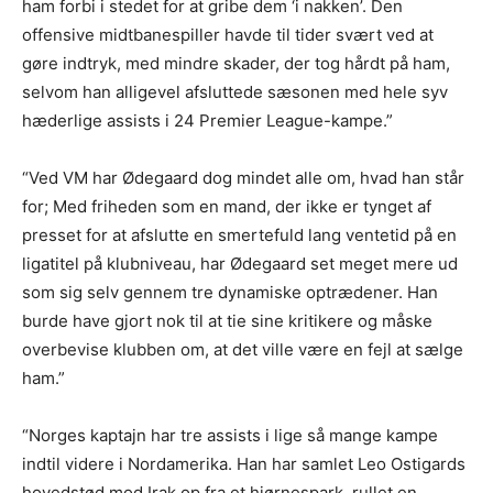
ham forbi i stedet for at gribe dem ‘i nakken’. Den
offensive midtbanespiller havde til tider svært ved at
gøre indtryk, med mindre skader, der tog hårdt på ham,
selvom han alligevel afsluttede sæsonen med hele syv
hæderlige assists i 24 Premier League-kampe.”
“Ved VM har Ødegaard dog mindet alle om, hvad han står
for; Med friheden som en mand, der ikke er tynget af
presset for at afslutte en smertefuld lang ventetid på en
ligatitel på klubniveau, har Ødegaard set meget mere ud
som sig selv gennem tre dynamiske optrædener. Han
burde have gjort nok til at tie sine kritikere og måske
overbevise klubben om, at det ville være en fejl at sælge
ham.”
“Norges kaptajn har tre assists i lige så mange kampe
indtil videre i Nordamerika. Han har samlet Leo Ostigards
hovedstød mod Irak op fra et hjørnespark, rullet en