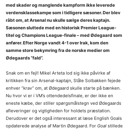
med skader og manglende kampform ikke leverede
verdensklassekampe som i tidligere sæsoner. Der blev
råbt om, at Arsenal nu skulle sælge deres kaptajn.
Sæsonen sluttede med en historisk Premier League-
titel og Champions League-finale – med Ødegaard som
anfører. Efter Norge vandt 4-1 over Irak, kom den
samme store bekymring fra de norske medier om
Ødegaards “fald”.
Snak om en fejl! Mikel Arteta lod sig ikke påvirke af
kritikken fra sin Arsenal-kaptajn, Ståle Solbakken fejede
enhver “krav” om, at Ødegaard skulle starte på bænken.
Nu hvor vi er i VM’s ottendedelsfinale, er der ikke en
eneste kæbe, der stiller spørgsmålstegn ved Ødegaards
afleveringer og vigtigheden for holdets præstation.
Derudover er det også interessant at læse English Goals
opdaterede analyse af Martin Ødegaard. For
Goal
stillede