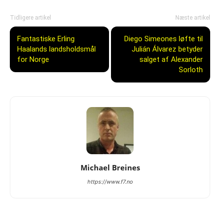
Tidligere artikel
Næste artikel
Fantastiske Erling
Diego Simeones løfte til
Haalands landsholdsmål
Julián Álvarez betyder
for Norge
salget af Alexander
Sorloth
Michael Breines
https://www.f7.no