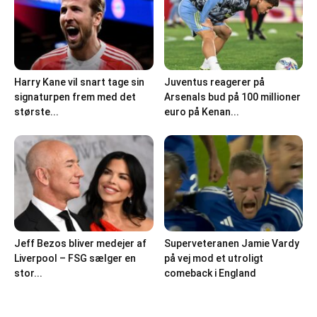
Harry Kane vil snart tage sin
Juventus reagerer på
signaturpen frem med det
Arsenals bud på 100 millioner
største...
euro på Kenan...
Jeff Bezos bliver medejer af
Superveteranen Jamie Vardy
Liverpool – FSG sælger en
på vej mod et utroligt
stor...
comeback i England