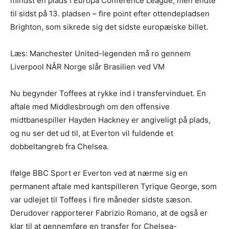
mindst en plads i Europa Conference League, men endte
til sidst på 13. pladsen – fire point efter ottendepladsen
Brighton, som sikrede sig det sidste europæiske billet.
Læs: Manchester United-legenden må ro gennem
Liverpool NÅR Norge slår Brasilien ved VM
Nu begynder Toffees at rykke ind i transfervinduet. En
aftale med Middlesbrough om den offensive
midtbanespiller Hayden Hackney er angiveligt på plads,
og nu ser det ud til, at Everton vil fuldende et
dobbeltangreb fra Chelsea.
Ifølge BBC Sport er Everton ved at nærme sig en
permanent aftale med kantspilleren Tyrique George, som
var udlejet til Toffees i fire måneder sidste sæson.
Derudover rapporterer Fabrizio Romano, at de også er
klar til at gennemføre en transfer for Chelsea-