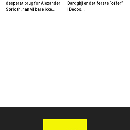
desperat brug for Alexander
Bardghji er det første “offer”
Sørloth, han vil bare ikke...
i Decos...