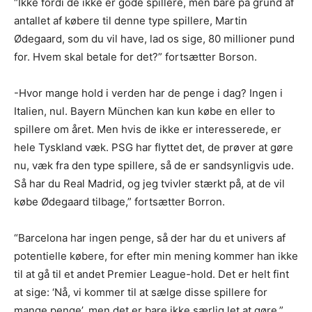
“Ikke fordi de ikke er gode spillere, men bare på grund af
antallet af købere til denne type spillere, Martin
Ødegaard, som du vil have, lad os sige, 80 millioner pund
for. Hvem skal betale for det?” fortsætter Borson.
-Hvor mange hold i verden har de penge i dag? Ingen i
Italien, nul. Bayern München kan kun købe en eller to
spillere om året. Men hvis de ikke er interesserede, er
hele Tyskland væk. PSG har flyttet det, de prøver at gøre
nu, væk fra den type spillere, så de er sandsynligvis ude.
Så har du Real Madrid, og jeg tvivler stærkt på, at de vil
købe Ødegaard tilbage,” fortsætter Borron.
“Barcelona har ingen penge, så der har du et univers af
potentielle købere, for efter min mening kommer han ikke
til at gå til et andet Premier League-hold. Det er helt fint
at sige: ‘Nå, vi kommer til at sælge disse spillere for
mange penge’, men det er bare ikke særlig let at gøre,”