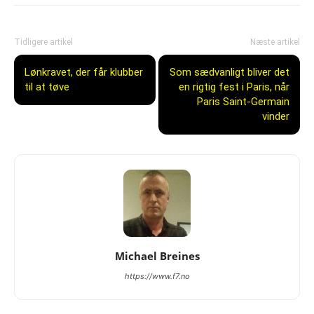
Tidligere artikel
Næste artikel
Lønkravet, der får klubber
Som sædvanligt bliver det
til at tøve
en rigtig fest i Paris, når
Paris Saint-Germain
vinder
Michael Breines
https://www.f7.no