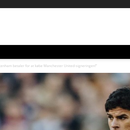
ottenham betaler for at købe Manchester United-signeringen!”