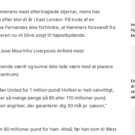
mmerens mest eftertragtede stjerner, mens han
efter blot ét år i East London. På trods af en
In
e Fernandes ikke forhindre, at Hammers forsvandt fra
Hj
eren nu vil blive solgt til højestbydende.
kl
 Jose Mourinho Liverpools Anfield mest
boende værdi og kunne ikke lade være med at placere
 centrum).
En
dr
n United for 1 million pund! Hvilket er helt vanvittigt,
vi
øk
er så mange penge på 80 eller 110 millioner pund,
 en angriber, der garanterer dig 30 mål pr. sæson,”
80 millioner pund for ham. Altså, før han kom til West