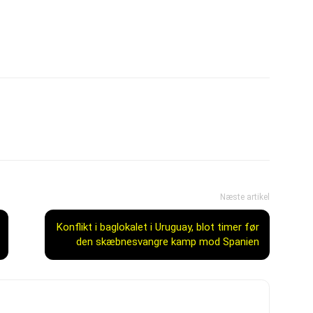
Næste artikel
Konflikt i baglokalet i Uruguay, blot timer før
den skæbnesvangre kamp mod Spanien