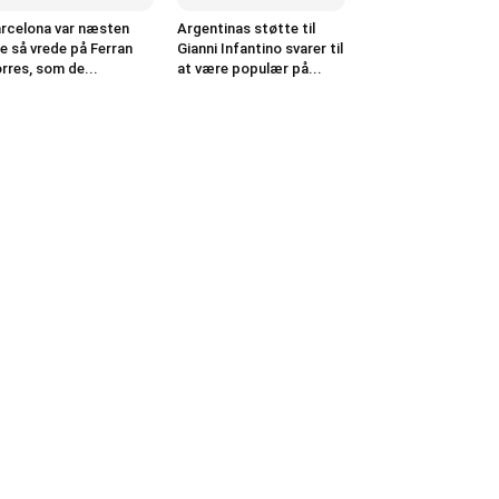
rcelona var næsten
Argentinas støtte til
ge så vrede på Ferran
Gianni Infantino svarer til
rres, som de...
at være populær på...