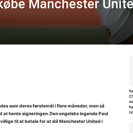
t købe Manchester Unit
Xa
Ch
mi
des som deres førstemål i flere måneder, men så
ha
til
d at hente signeringen. Den engelske legende Paul
illige til at betale for at slå Manchester United i