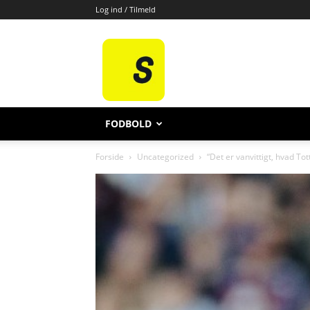
Log ind / Tilmeld
All
Sport
FODBOLD
Forside
Uncategorized
“Det er vanvittigt, hvad T