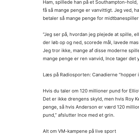
Ham, spillede han på et Southampton-hold, d
få så mange penge er vanvittigt. Jeg ved, h
betaler så mange penge for midtbanespillere,
“Jeg ser på, hvordan jeg plejede at spille, e
der løb op og ned, scorede mål, lavede mas
Jeg tror ikke, mange af disse moderne spill
mange penge er ren vanvid, Ince tager det y
Læs på Radiosporten: Canadierne “hopper i
Hvis du taler om 120 millioner pund for El
Det er ikke drengens skyld, men hvis Roy Ke
penge, så hvis Anderson er værd 120 millio
pund,” afslutter Ince med et grin.
Alt om VM-kampene på live sport