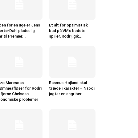
den for en uge er Jens
Et alt for optimistisk
ertø-Dahl pludselig
bud på VM’s bedste
ar til Premier...
spiller, Rodri, gik...
zo Marescas
Rasmus Hojlund skal
ømmeafløser for Rodri
træde i karakter – Napoli
l fjerne Chelseas
jagter en angriber...
onomiske problemer