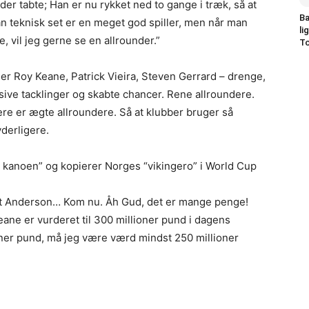
er tabte; Han er nu rykket ned to gange i træk, så at
Ba
an teknisk set er en meget god spiller, men når man
li
 vil jeg gerne se en allrounder.”
To
ller Roy Keane, Patrick Vieira, Steven Gerrard – drenge,
sive tacklinger og skabte chancer. Rene allroundere.
ere er ægte allroundere. Så at klubber bruger så
derligere.
 kanoen” og kopierer Norges “vikingero” i World Cup
liot Anderson… Kom nu. Åh Gud, det er mange penge!
ane er vurderet til 300 millioner pund i dagens
ner pund, må jeg være værd mindst 250 millioner