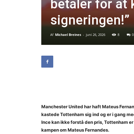
betaler for a
signeringen!”
Af
Michael Breines
-
juni 26, 2026
8
0
Manchester United har haft Mateus Fernan
kastede Tottenham sig ind og er i gang me
Ince kan ikke forstå den pris, Tottenham er v
kampen om Mateus Fernandes.