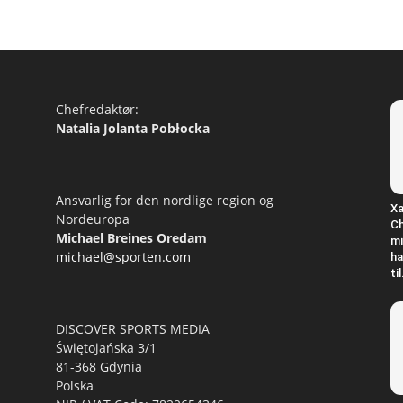
Chefredaktør:
Natalia Jolanta Pobłocka
Ansvarlig for den nordlige region og
Xa
Nordeuropa
Ch
Michael Breines Oredam
mi
michael@sporten.com
ha
til
DISCOVER SPORTS MEDIA
Świętojańska 3/1
81-368 Gdynia
Polska