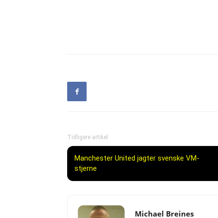
Tidligere artikel
Manchester United jagter svenske VM-
stjerne
Michael Breines