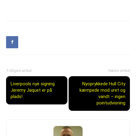
Tidligere artikel
Næste artikel
Liverpools nye signing
Nyoprykkede Hull City
Jeremy Jaquet er på
kæmpede mod uret og
plads!
vandt – ingen
pointudvisning