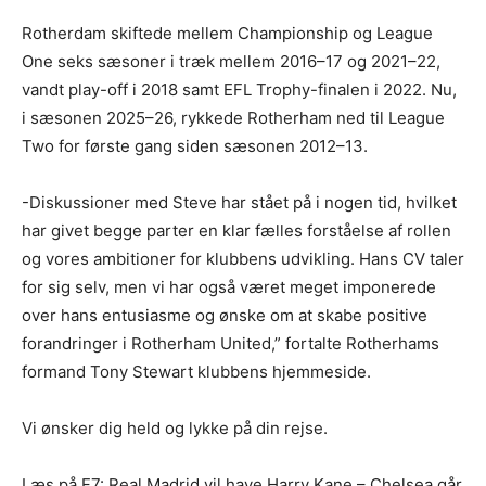
Rotherdam skiftede mellem Championship og League
One seks sæsoner i træk mellem 2016–17 og 2021–22,
vandt play-off i 2018 samt EFL Trophy-finalen i 2022. Nu,
i sæsonen 2025–26, rykkede Rotherham ned til League
Two for første gang siden sæsonen 2012–13.
-Diskussioner med Steve har stået på i nogen tid, hvilket
har givet begge parter en klar fælles forståelse af rollen
og vores ambitioner for klubbens udvikling. Hans CV taler
for sig selv, men vi har også været meget imponerede
over hans entusiasme og ønske om at skabe positive
forandringer i Rotherham United,” fortalte Rotherhams
formand Tony Stewart klubbens hjemmeside.
Vi ønsker dig held og lykke på din rejse.
Læs på F7: Real Madrid vil have Harry Kane – Chelsea går