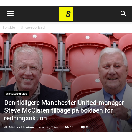
Forside
Uncategorized
Uncategorized
Den tidligere Manchester United-manager
Steve McClaren tilbage på boldøen for
redningsaktion
Af
Michael Breines
-
maj 20, 2026
11
0