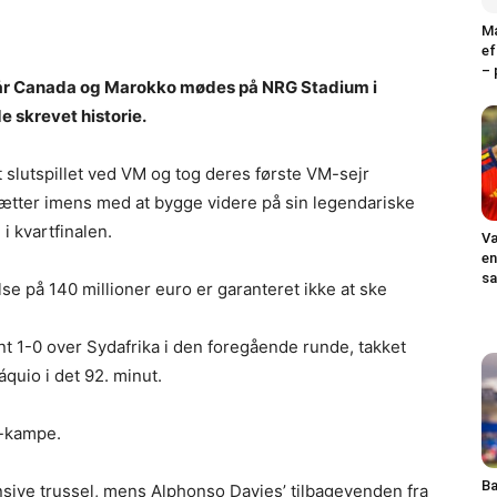
Ma
ef
– 
, når Canada og Marokko mødes på NRG Stadium i
e skrevet historie.
 slutspillet ved VM og tog deres første VM-sejr
ætter imens med at bygge videre på sin legendariske
i kvartfinalen.
Væ
en
sa
se på 140 millioner euro er garanteret ikke at ske
 1-0 over Sydafrika i den foregående runde, takket
quio i det 92. minut.
M-kampe.
Ba
nsive trussel, mens Alphonso Davies’ tilbagevenden fra