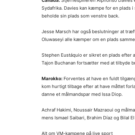
Canada:
Stjernespilleren Alphonso Davies e
Sydafrika. Davies kan kæmpe for en plads i 
beholde sin plads som venstre back.
Jesse Marsch har også beslutninger at træff
Oluwaseyi alle kæmper om en plads samme
Stephen Eustáquio er sikret en plads efter 
Tajon Buchanan fortsætter med at tilbyde br
Marokko:
Forventes at have en fuldt tilgæn
kom hurtigt tilbage efter at have måttet for
danne et målmandspar med Issa Diop.
Achraf Hakimi, Noussair Mazraoui og målman
mens Ismael Saibari, Brahim Díaz og Bilal E
Alt om VM-kampene på live sport