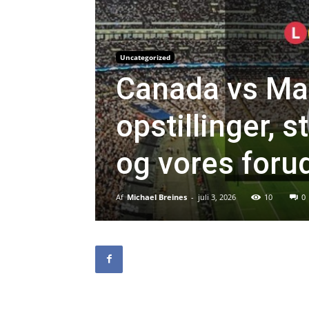
Uncategorized
Canada vs Ma
opstillinger, 
og vores foru
Af
Michael Breines
-
juli 3, 2026
10
0