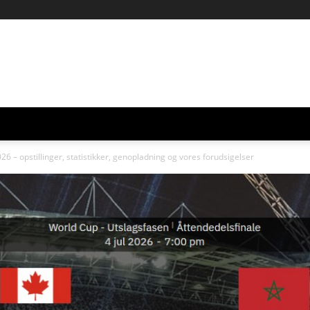
 – opstillinger, statistikker, genopladning og vores forudsigelser