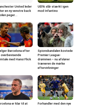
nchester United leder
UEFA slår stærkt igen
ter en ny venstre back
mod Infantino
pilen peger...
lger Barcelona efter
Spionskandalen kostede
 overbevisende
Premier League-
mtale med Hansi Flick
drømmen – nu afslører
træneren de mørke
eftervirkninger
rcelona er klar til at
Forhandler med den nye