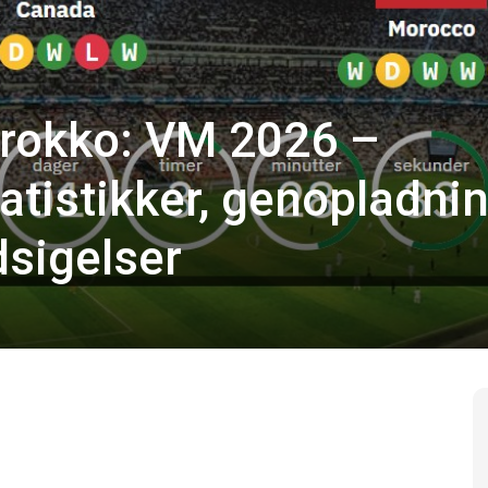
rokko: VM 2026 –
statistikker, genopladni
dsigelser