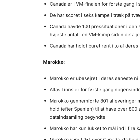
Canada er i VM-finalen for første gang i s
De har scoret i seks kampe i træk på tvær
Canada havde 100 pressituationer i den s
højeste antal i en VM-kamp siden detalj
Canada har holdt buret rent i to af der
Marokko:
Marokko er ubesejret i deres seneste ni 
Atlas Lions er for første gang nogensinde
Marokko gennemførte 801 afleveringer m
hold (efter Spanien) til at have over 80
dataindsamling begyndte
Marokko har kun lukket to mål ind i fir
Marokko vandt 2-1 over Canada, da hol