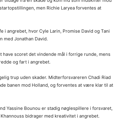
r tilbage fra en skade og kom ind som indskifter mod
startopstillingen, men Richie Laryea forventes at
e i angrebet, hvor Cyle Larin, Promise David og Tani
n med Jonathan David.
at have scoret det vindende mål i forrige runde, mens
edde og fart i angrebet.
gelig trup uden skader. Midterforsvareren Chadi Riad
lade banen mod Holland, og forventes at være klar til at
d Yassine Bounou er stadig nøglespillere i forsvaret,
l Khannouss bidrager med kreativitet i angrebet.