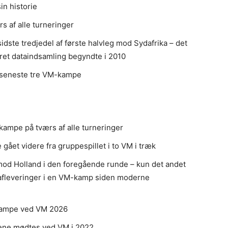
in historie
s af alle turneringer
idste tredjedel af første halvleg mod Sydafrika – det
eret dataindsamling begyndte i 2010
es seneste tre VM-kampe
kampe på tværs af alle turneringer
 gået videre fra gruppespillet i to VM i træk
od Holland i den foregående runde – kun det andet
0 afleveringer i en VM-kamp siden moderne
e kampe ved VM 2026
dene mødtes ved VM i 2022