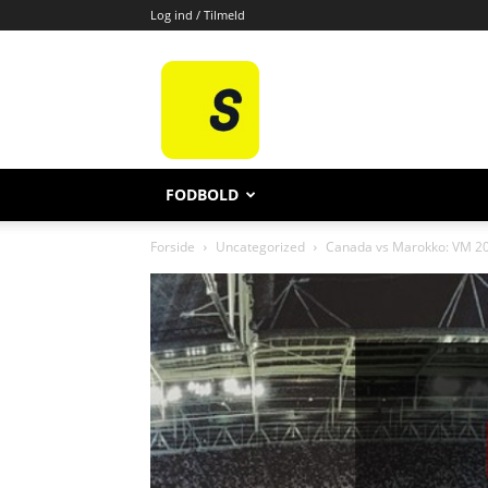
Log ind / Tilmeld
All
Sport
FODBOLD
Forside
Uncategorized
Canada vs Marokko: VM 2026