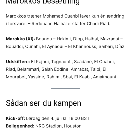
Marokkos besætning
Marokkos træner Mohamed Ouahbi laver kun én ændring
i forsvaret – Redouane Halhal erstatter Chadi Riad.
Marokko (XI):
Bounou – Hakimi, Diop, Halhal, Mazraoui –
Bouaddi, Ounahi, El Aynaoui – El Khannouss, Saibari, Díaz
Udskiftere:
El Kajoui, Tagnaouti, Saadane, El Ouahdi,
Riad, Belammari, Salah Eddine, Amrabat, Talbi, El
Mourabet, Yassine, Rahimi, Sbai, El Kaabi, Amaimouni
Sådan ser du kampen
Kick-off:
Lørdag den 4. juli kl. 18:00 BST
Beliggenhed:
NRG Stadion, Houston