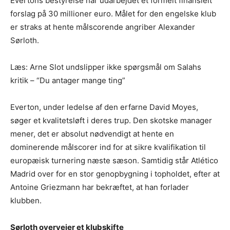
Evertons bestyrelse har udarbejdet et formelt finansielt
forslag på 30 millioner euro. Målet for den engelske klub
er straks at hente målscorende angriber Alexander
Sørloth.
Læs: Arne Slot undslipper ikke spørgsmål om Salahs
kritik – “Du antager mange ting”
Everton, under ledelse af den erfarne David Moyes,
søger et kvalitetsløft i deres trup. Den skotske manager
mener, det er absolut nødvendigt at hente en
dominerende målscorer ind for at sikre kvalifikation til
europæisk turnering næste sæson. Samtidig står Atlético
Madrid over for en stor genopbygning i topholdet, efter at
Antoine Griezmann har bekræftet, at han forlader
klubben.
Sørloth overvejer et klubskifte