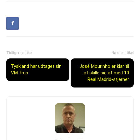
Tidligere artikel
Næste artikel
Tyskland har udtaget sin
José Mourinho er klar til
VM-trup
at skille sig af med 10
Real Madrid-stjerner