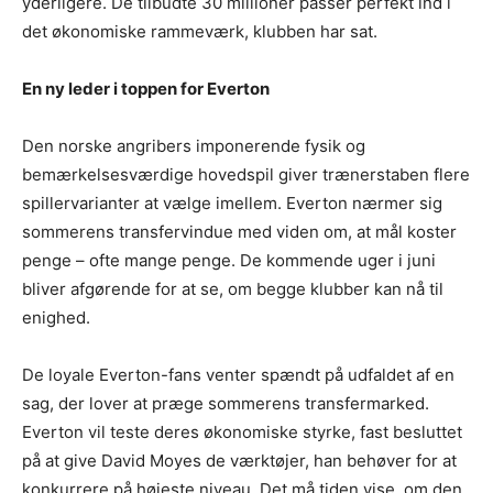
yderligere. De tilbudte 30 millioner passer perfekt ind i
det økonomiske rammeværk, klubben har sat.
En ny leder i toppen for Everton
Den norske angribers imponerende fysik og
bemærkelsesværdige hovedspil giver trænerstaben flere
spillervarianter at vælge imellem. Everton nærmer sig
sommerens transfervindue med viden om, at mål koster
penge – ofte mange penge. De kommende uger i juni
bliver afgørende for at se, om begge klubber kan nå til
enighed.
De loyale Everton-fans venter spændt på udfaldet af en
sag, der lover at præge sommerens transfermarked.
Everton vil teste deres økonomiske styrke, fast besluttet
på at give David Moyes de værktøjer, han behøver for at
konkurrere på højeste niveau. Det må tiden vise, om den