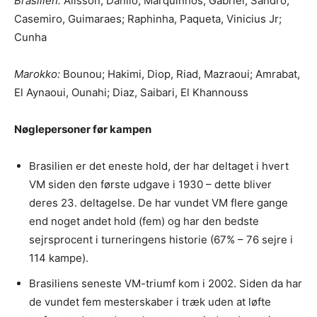
Brasilien:
Alisson; Danilo, Marquinhos, Gabriel, Sandro;
Casemiro, Guimaraes; Raphinha, Paqueta, Vinicius Jr;
Cunha
Marokko:
Bounou; Hakimi, Diop, Riad, Mazraoui; Amrabat,
El Aynaoui, Ounahi; Diaz, Saibari, El Khannouss
Nøglepersoner før kampen
Brasilien er det eneste hold, der har deltaget i hvert
VM siden den første udgave i 1930 – dette bliver
deres 23. deltagelse. De har vundet VM flere gange
end noget andet hold (fem) og har den bedste
sejrsprocent i turneringens historie (67% – 76 sejre i
114 kampe).
Brasiliens seneste VM-triumf kom i 2002. Siden da har
de vundet fem mesterskaber i træk uden at løfte