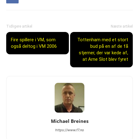
Tidligere artikel
Næste artikel
Fire spillere i VM, som
Tottenham med et stort
også deltog i VM 2006
bud på en af de få
stjerner, der var kede af,
at Arne Slot blev fyret
Michael Breines
https://www.f7.no