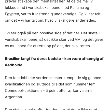
prøver at skabe den mentalitet her. Af de tre mål, vi
lukkede ind i venskabskampene mod Panama og
Egypten, var to fuldstændig unødvendige. Og vi har talt
om det – vi har talt om, hvad vi skal gøre anderledes.
“Vi ser også på den positive side af det her. Det skete i
venskabskampene, så det ikke sker ved VM, og det giver
os mulighed for at rette op på det, der skal rettes.
Brasilien langt fra deres bedste – kan være afhængig af
dødbolde
Den femdobbelte verdensmester kæmpede sig gennem
kvalifikationen og sluttede til sidst som nummer fem i
Conmebol-sektionen – ti point efter ærkerivalerne
Argentina.
Den statistik bekræfter teorien om, at dette ikke er et