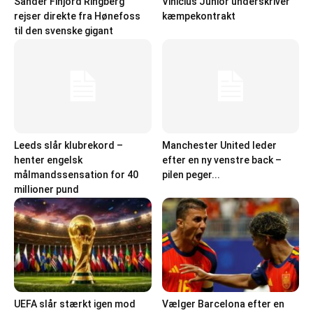
Sander Finjord Ringberg
Vinicius Junior underskriver
rejser direkte fra Hønefoss
kæmpekontrakt
til den svenske gigant
Leeds slår klubrekord –
Manchester United leder
henter engelsk
efter en ny venstre back –
målmandssensation for 40
pilen peger...
millioner pund
UEFA slår stærkt igen mod
Vælger Barcelona efter en