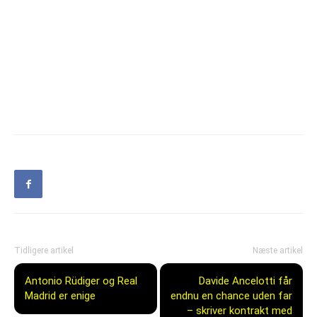
Tidligere artikel
Næste artikel
Antonio Rüdiger og Real
Davide Ancelotti får
Madrid er enige
endnu en chance uden far
– skriver kontrakt med