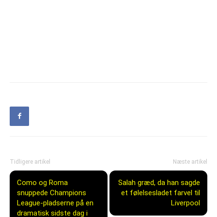
Tidligere artikel
Næste artikel
Como og Roma
Salah græd, da han sagde
snuppede Champions
et følelsesladet farvel til
League-pladserne på en
Liverpool
dramatisk sidste dag i