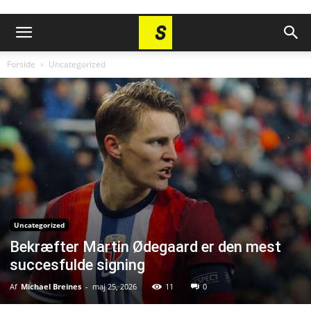
Forside
Uncategorized
Uncategorized
Bekræfter Martin Ødegaard er den mest
succesfulde signing
Af
Michael Breines
-
maj 25, 2026
11
0