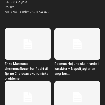
81-368 Gdynia
Polska
NIP / VAT Code: 7822654346
Enzo Marescas
Rasmus Hojlund skal træde i
drømmeafløser for Rodri vil
karakter – Napoli jagter en
fjerne Chelseas økonomiske
angriber...
problemer