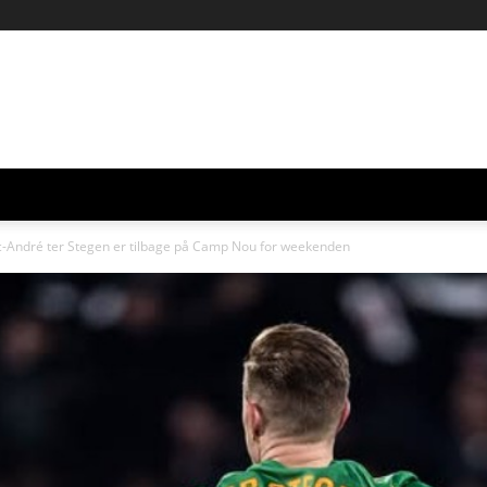
André ter Stegen er tilbage på Camp Nou for weekenden