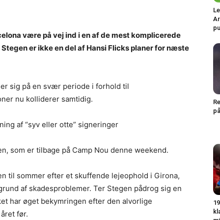
Le
Ar
pu
rcelona være på vej ind i en af de mest komplicerede
tegen er ikke en del af Hansi Flicks planer for næste
der sig på en svær periode i forhold til
ner nu kolliderer samtidig.
Re
på
ing af “syv eller otte” signeringer
gen, som er tilbage på Camp Nou denne weekend.
n til sommer efter et skuffende lejeophold i Girona,
 grund af skadesproblemer. Ter Stegen pådrog sig en
lket har øget bekymringen efter den alvorlige
19
kl
ret før.