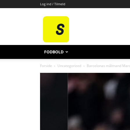
Log ind / Tilmeld
All
Sport
FODBOLD
Forside
Uncategorized
Barcelonas målmand Marc-