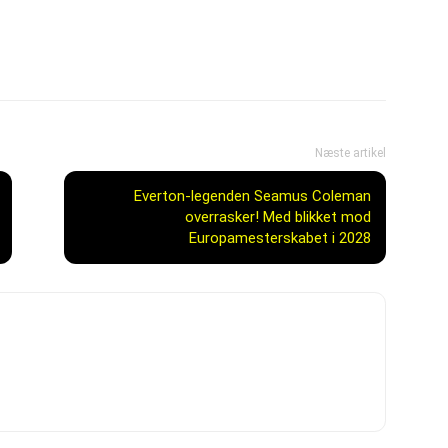
Næste artikel
Everton-legenden Seamus Coleman
overrasker! Med blikket mod
Europamesterskabet i 2028