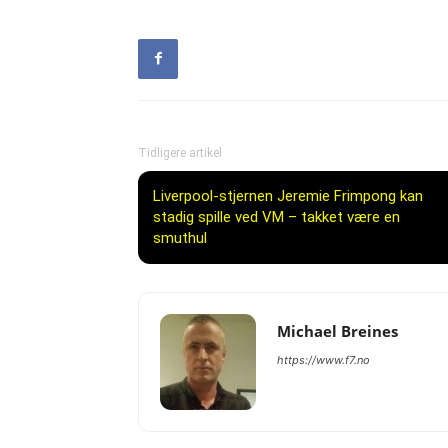
Tidligere artikel
Liverpool-stjernen Jeremie Frimpong kan
stadig spille ved VM – takket være en
smuthul
Michael Breines
https://www.f7.no