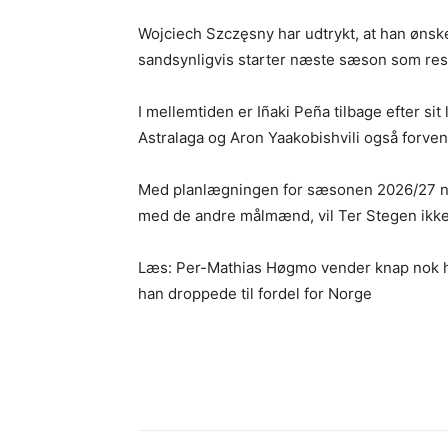
Wojciech Szczęsny har udtrykt, at han ønsker
sandsynligvis starter næste sæson som rese
I mellemtiden er Iñaki Peña tilbage efter 
Astralaga og Aron Yaakobishvili også forven
Med planlægningen for sæsonen 2026/27 nu i
med de andre målmænd, vil Ter Stegen ikke
Læs: Per-Mathias Høgmo vender knap nok hjem
han droppede til fordel for Norge