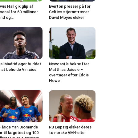
wis Hall gik glip af
Everton presser på for
senal for 60 millioner
Celtics stjernetræner
nd og...
David Moyes elsker
al Madrid øger buddet
Newcastle bekræfter
 at beholde Vinícius
Matthias Jaissle –
overtager efter Eddie
Howe
-årige Yan Diomande
RB Leipzig elsker deres
ar til lægetest og 100
to norske VM-helte!