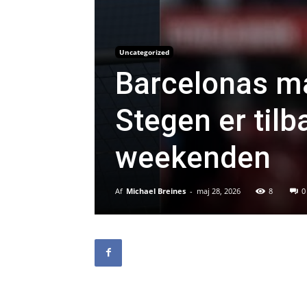
Uncategorized
Barcelonas m
Stegen er til
weekenden
Af
Michael Breines
-
maj 28, 2026
8
0