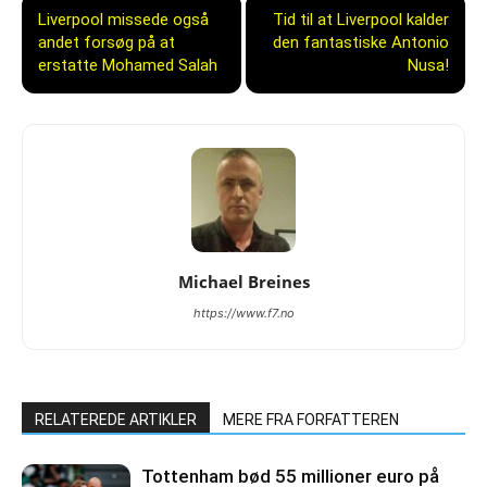
Liverpool missede også
Tid til at Liverpool kalder
andet forsøg på at
den fantastiske Antonio
erstatte Mohamed Salah
Nusa!
Michael Breines
https://www.f7.no
RELATEREDE ARTIKLER
MERE FRA FORFATTEREN
Tottenham bød 55 millioner euro på