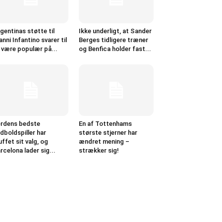
gentinas støtte til
Ikke underligt, at Sander
anni Infantino svarer til
Berges tidligere træner
 være populær på...
og Benfica holder fast...
rdens bedste
En af Tottenhams
dboldspiller har
største stjerner har
uffet sit valg, og
ændret mening –
rcelona lader sig...
strækker sig!