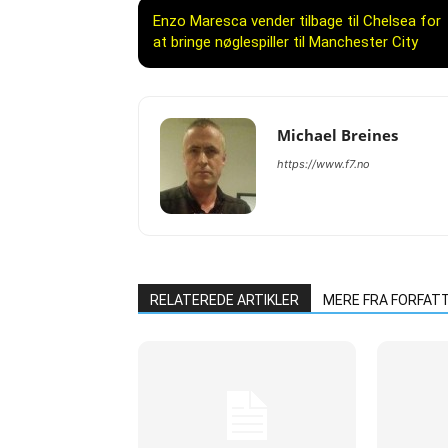
Enzo Maresca vender tilbage til Chelsea for
at bringe nøglespiller til Manchester City
Michael Breines
https://www.f7.no
RELATEREDE ARTIKLER
MERE FRA FORFAT