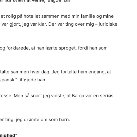
 lidt svært at vente,” sagde han.
eget rolig på hotellet sammen med min familie og mine
 var gjort, jeg var klar. Der var ting over mig – juridiske
g forklarede, at han lærte sproget, fordi han som
i talte sammen hver dag. Jeg fortalte ham engang, at
 spansk,” tilføjede han.
esse. Men så snart jeg vidste, at Barca var en seriøs
 er ting, jeg drømte om som barn.
ulighed”