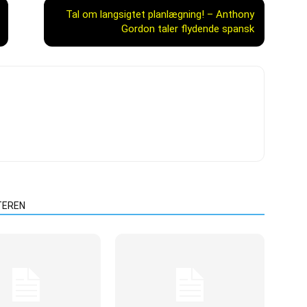
Tal om langsigtet planlægning! – Anthony
Gordon taler flydende spansk
TEREN