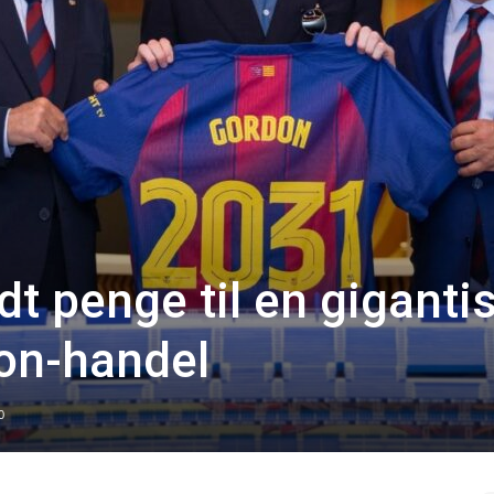
t penge til en giganti
on-handel
0