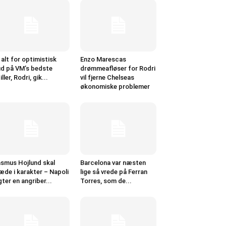
 alt for optimistisk
Enzo Marescas
d på VM’s bedste
drømmeafløser for Rodri
iller, Rodri, gik...
vil fjerne Chelseas
økonomiske problemer
smus Hojlund skal
Barcelona var næsten
æde i karakter – Napoli
lige så vrede på Ferran
gter en angriber...
Torres, som de...