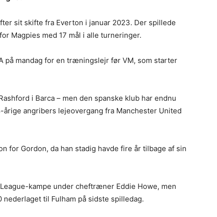
fter sit skifte fra Everton i januar 2023. Der spillede
r Magpies med 17 mål i alle turneringer.
A på mandag for en træningslejr før VM, som starter
ashford i Barca – men den spanske klub har endnu
8-årige angribers lejeovergang fra Manchester United
n for Gordon, da han stadig havde fire år tilbage af sin
er League-kampe under cheftræner Eddie Howe, men
 nederlaget til Fulham på sidste spilledag.