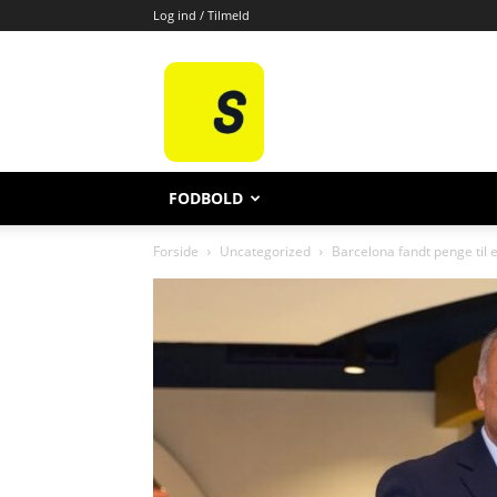
Log ind / Tilmeld
All
Sport
FODBOLD
Forside
Uncategorized
Barcelona fandt penge til