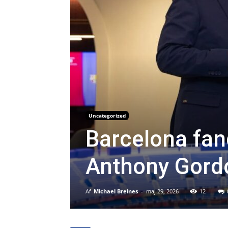
Uncategorized
Barcelona fand
Anthony Gord
Af
Michael Breines
-
maj 29, 2026
12