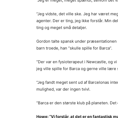
“Jeg er meget, meget spændt, selvom det var
“Jeg vidste, det ville ske. Jeg har været m
agenter. Der er ting, jeg ikke forstår. Min del
ting og meget små detaljer.
Gordon talte spansk under præsentationen o
barn troede, han “skulle spille for Barca”.
“Der var en fysioterapeut i Newcastle, og v
jeg ville spille for Barca og gerne ville lære
“Jeg fandt meget sent ud af Barcelonas inter
mulighed, var der ingen tvivl.
“Barca er den største klub på planeten. Det
Howe: “Vi forstår, at det er en fantastisk m