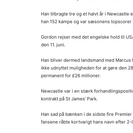
Han tilbragte tre og et halvt år i Newcastle e
han 152 kampe og var sæsonens topscorer fo
Gordon rejser med det engelske hold til US
den 11. juni.
Han bliver dermed landsmand med Marcus R
ikke udnyttet muligheden for at gøre den 2
permanent for £26 millioner.
Newcastle var i en stærk forhandlingspositio
kontrakt på St James’ Park.
Han sad på bænken i de sidste fire Premi
fansene råbte kortvarigt hans navn efter 2-0