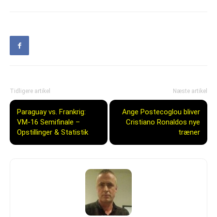
Tidligere artikel
Næste artikel
Paraguay vs. Frankrig:
Ange Postecoglou bliver
VM-16 Semifinale –
Cristiano Ronaldos nye
Opstillinger & Statistik
træner