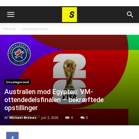
Forside
Uncategorized
Uncategorized
Australien mod Egypten: VM-
ottendedelsfinalen – bekræftede
opstillinger
Af
Michael Breines
-
juli 3, 2026
8
0