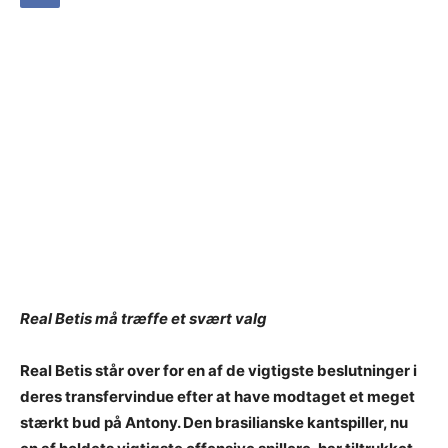
Real Betis må træffe et svært valg
Real Betis står over for en af de vigtigste beslutninger i
deres transfervindue efter at have modtaget et meget
stærkt bud på Antony. Den brasilianske kantspiller, nu