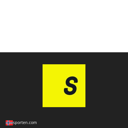
sporten.com