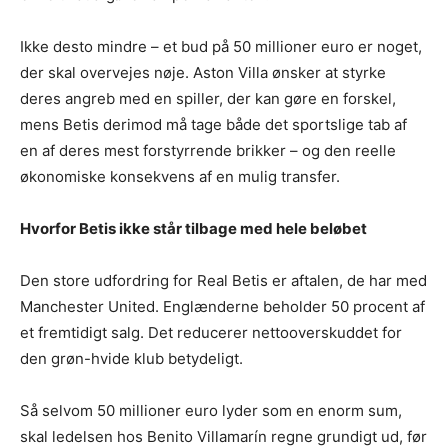
Ikke desto mindre – et bud på 50 millioner euro er noget,
der skal overvejes nøje. Aston Villa ønsker at styrke
deres angreb med en spiller, der kan gøre en forskel,
mens Betis derimod må tage både det sportslige tab af
en af deres mest forstyrrende brikker – og den reelle
økonomiske konsekvens af en mulig transfer.
Hvorfor Betis ikke står tilbage med hele beløbet
Den store udfordring for Real Betis er aftalen, de har med
Manchester United. Englænderne beholder 50 procent af
et fremtidigt salg. Det reducerer nettooverskuddet for
den grøn-hvide klub betydeligt.
Så selvom 50 millioner euro lyder som en enorm sum,
skal ledelsen hos Benito Villamarín regne grundigt ud, før