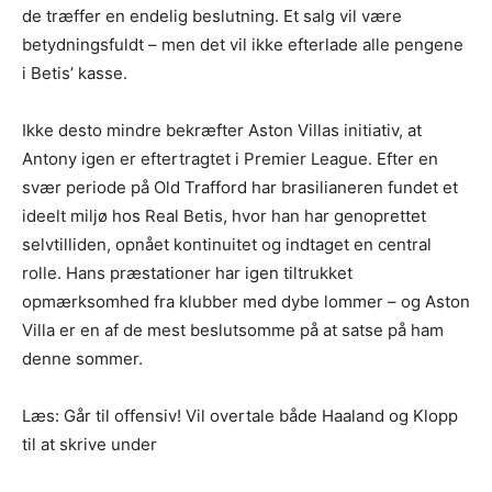
de træffer en endelig beslutning. Et salg vil være
betydningsfuldt – men det vil ikke efterlade alle pengene
i Betis’ kasse.
Ikke desto mindre bekræfter Aston Villas initiativ, at
Antony igen er eftertragtet i Premier League. Efter en
svær periode på Old Trafford har brasilianeren fundet et
ideelt miljø hos Real Betis, hvor han har genoprettet
selvtilliden, opnået kontinuitet og indtaget en central
rolle. Hans præstationer har igen tiltrukket
opmærksomhed fra klubber med dybe lommer – og Aston
Villa er en af de mest beslutsomme på at satse på ham
denne sommer.
Læs: Går til offensiv! Vil overtale både Haaland og Klopp
til at skrive under