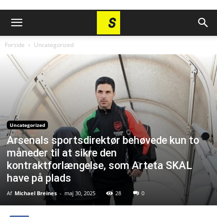
Forside
Uncategorized
Uncategorized
Arsenals sportsdirektør behøvede kun to
måneder til at sikre den
kontraktforlængelse, som Arteta SKAL
have på plads
Af
Michael Breines
-
maj 30, 2025
28
0