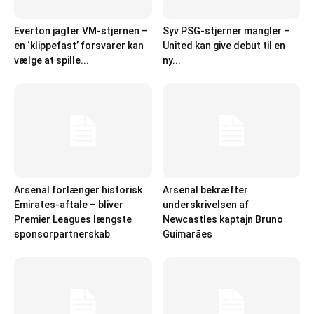
Everton jagter VM-stjernen –
Syv PSG-stjerner mangler –
en ‘klippefast’ forsvarer kan
United kan give debut til en
vælge at spille...
ny...
Arsenal forlænger historisk
Arsenal bekræfter
Emirates-aftale – bliver
underskrivelsen af
Premier Leagues længste
Newcastles kaptajn Bruno
sponsorpartnerskab
Guimarães