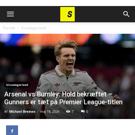
Forside
Uncategorized
Uncategorized
Arsenal vs Burnley: Hold bekræftet –
Gunners er tæt på Premier League-titlen
Af
Michael Breines
-
maj 18, 2026
7
0