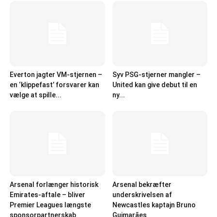
Everton jagter VM-stjernen –
Syv PSG-stjerner mangler –
en ‘klippefast’ forsvarer kan
United kan give debut til en
vælge at spille...
ny...
Arsenal forlænger historisk
Arsenal bekræfter
Emirates-aftale – bliver
underskrivelsen af
Premier Leagues længste
Newcastles kaptajn Bruno
sponsorpartnerskab
Guimarães