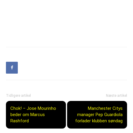
Tidligere artikel
Næste artikel
Chok! – Jose Mourinho
Manchester Citys
beder om Marcus
manager Pep Guardiola
Rashford
forlader klubben søndag