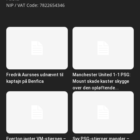
NIP / VAT Code: 7822654346
Fredrik Aursnes udnævnt til
Manchester United 1-1 PSG:
kaptajn på Benfica
Mount skade kaster skygge
over den opløftende...
Everton jagter VM-stjernen –
Syv PSG-stjerner mangler –