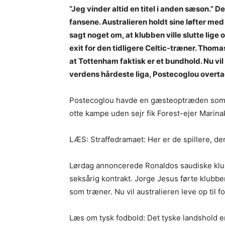
“Jeg vinder altid en titel i anden sæson.”
fansene. Australieren holdt sine løfter me
sagt noget om, at klubben ville slutte lig
exit for den tidligere Celtic-træner. Thoma
at Tottenham faktisk er et bundhold. Nu vil 
verdens hårdeste liga, Postecoglou overta
Postecoglou havde en gæsteoptræden som 
otte kampe uden sejr fik Forest-ejer Marina
LÆS: Straffedramaet: Her er de spillere, der
Lørdag annoncerede Ronaldos saudiske klub
seksårig kontrakt. Jorge Jesus førte klubben 
som træner. Nu vil australieren leve op til 
Læs om tysk fodbold: Det tyske landshold 