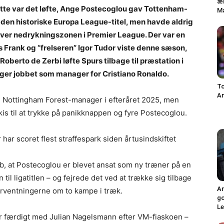
ær
 Dette var det løfte, Ange Postecoglou gav Tottenham-
Ma
d den historiske Europa League-titel, men havde aldrig
e over nedrykningszonen i Premier League. Der var en
s Frank og “frelseren” Igor Tudor viste denne sæson,
Roberto de Zerbi løfte Spurs tilbage til præstation i
ger jobbet som manager for Cristiano Ronaldo.
T
An
Nottingham Forest-manager i efteråret 2025, men
kis til at trykke på panikknappen og fyre Postecoglou.
 har scoret flest straffespark siden årtusindskiftet
, at Postecoglou er blevet ansat som ny træner på en
til ligatitlen – og fejrede det ved at trække sig tilbage
An
forventningerne om to kampe i træk.
go
Le
er færdigt med Julian Nagelsmann efter VM-fiaskoen –