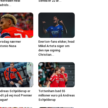
kerivalen Real
Sevilla er 22 år...
drids...
orsdag nærmer
Everton-fans elsker, hvad
tonio Nusa
Mikel Arteta siger om
den nye signing
Christian...
dreas Schjelderup er
Tottenham bød 55
dt på vej mod Premier
millioner euro på Andreas
ague!
Schjelderup