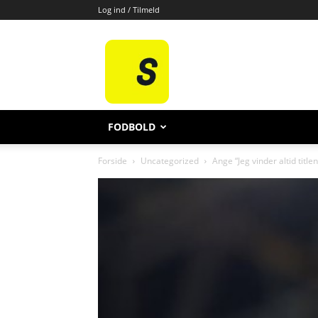
Log ind / Tilmeld
All
Sport
FODBOLD
Forside
Uncategorized
Ange “Jeg vinder altid title