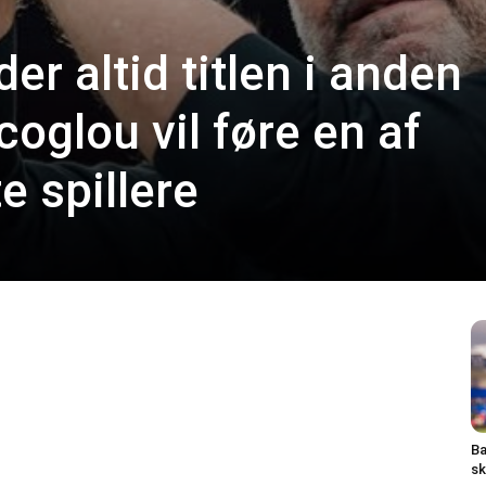
er altid titlen i anden
oglou vil føre en af
e spillere
Ba
sk