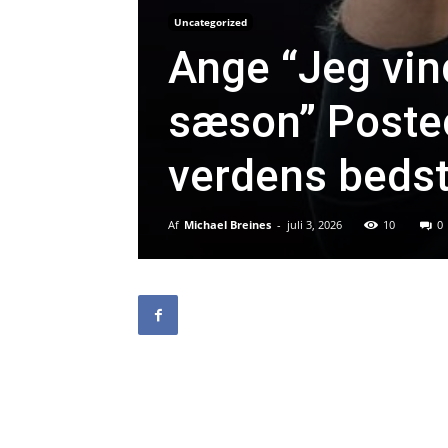
Uncategorized
Ange “Jeg vind
sæson” Postec
verdens bedst
Af
Michael Breines
-
juli 3, 2026
10
0