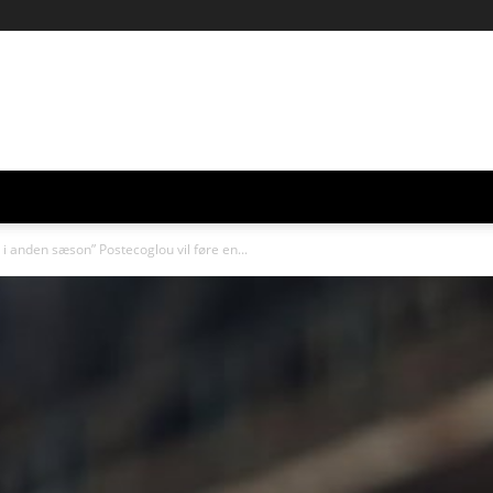
n i anden sæson” Postecoglou vil føre en...