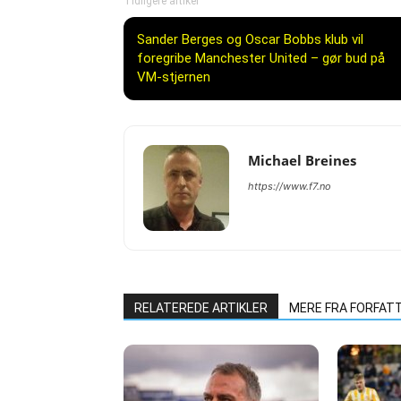
Tidligere artikel
Sander Berges og Oscar Bobbs klub vil
foregribe Manchester United – gør bud på
VM-stjernen
Michael Breines
https://www.f7.no
RELATEREDE ARTIKLER
MERE FRA FORFAT