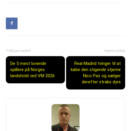
Tidligere artikel
Næste artikel
De 5 mest lovende
Real Madrid tvinger til at
spillere på Norges
købe den stigende stjerne
landshold ved VM 2026
Nico Paz og sælger
derefter straks dyre